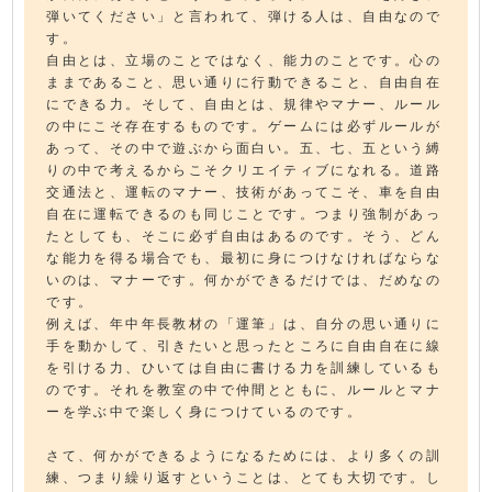
弾いてください」と言われて、弾ける人は、自由なので
す。
自由とは、立場のことではなく、能力のことです。心の
ままであること、思い通りに行動できること、自由自在
にできる力。そして、自由とは、規律やマナー、ルール
の中にこそ存在するものです。ゲームには必ずルールが
あって、その中で遊ぶから面白い。五、七、五という縛
りの中で考えるからこそクリエイティブになれる。道路
交通法と、運転のマナー、技術があってこそ、車を自由
自在に運転できるのも同じことです。つまり強制があっ
たとしても、そこに必ず自由はあるのです。そう、どん
な能力を得る場合でも、最初に身につけなければならな
いのは、マナーです。何かができるだけでは、だめなの
です。
例えば、年中年長教材の「運筆」は、自分の思い通りに
手を動かして、引きたいと思ったところに自由自在に線
を引ける力、ひいては自由に書ける力を訓練しているも
のです。それを教室の中で仲間とともに、ルールとマナ
ーを学ぶ中で楽しく身につけているのです。
さて、何かができるようになるためには、より多くの訓
練、つまり繰り返すということは、とても大切です。し