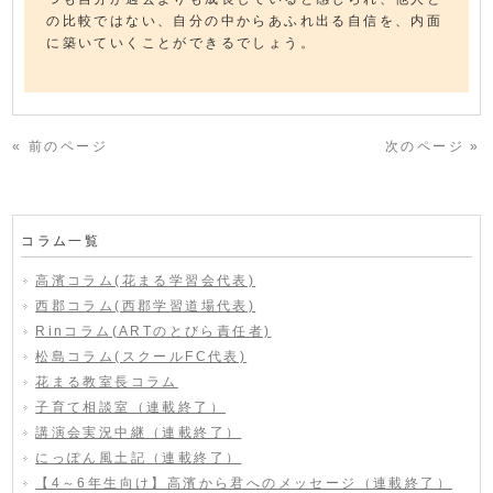
の比較ではない、自分の中からあふれ出る自信を、内面
に築いていくことができるでしょう。
« 前のページ
次のページ »
コラム一覧
高濱コラム(花まる学習会代表)
西郡コラム(西郡学習道場代表)
Rinコラム(ARTのとびら責任者)
松島コラム(スクールFC代表)
花まる教室長コラム
子育て相談室（連載終了）
講演会実況中継（連載終了）
にっぽん風土記（連載終了）
【4～6年生向け】高濱から君へのメッセージ（連載終了）