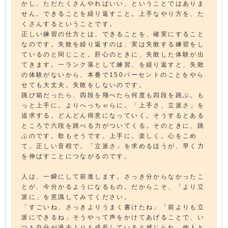
かし、ただたくさんやればいい、ということではありま
せん。できることを繰り返すこと。上手なやり方を、た
くさんするということです。
正しい練習の仕方とは、できることを、確実にすること
なのです。失敗を繰り返すのは、実は失敗する練習をし
ているのと同じこと。肝心のときに、失敗した体験が出
てきます。一ランク落として練習、を繰り返すと、失敗
の体験がないから、本番で150パーセントのことをやら
せても大丈夫。失敗をしないのです。
跳び箱だったら、四段を飛べたら何度も四段を跳ぶ。も
っと上手に。よりへっちゃらに。「上手さ、立派さ」を
追求する。どんどん得意になっていく。そうするとある
ところで六段を跳べる力がついてくる。そのときに、跳
ぶのです。歌もそうです。上手に。楽しく。心をこめ
て。正しい音程で。「立派さ」を求めるほうが、早く力
を伸ばすことにつながるのです。
人は、一瞬にして前進します。さっき分からなかったこ
とが、今分かるようになるもの。だからこそ、「より立
派に」を意識してみてください。
「すごいね、さっきよりうまく書けたね」「前よりも立
派にできるね」そうやって声をかけてあげることで、い
つも自分が過去よりも成長していると感じられ、他人と