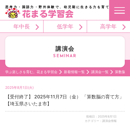
思考力・国語力・野外体験で、幼児期に生きる力を育てる。
年中長
低学年
高学年
講演会
学ぶ楽しさを育む。花まる学習会
新着情報一覧
講演会一覧
算数脳の
2025年8月1日(火)
【受付終了】 2025年11月7日（金） 「算数脳の育て方」
【埼玉県さいたま市】
投稿日：2025年8月1日
カテゴリー：講演会情報