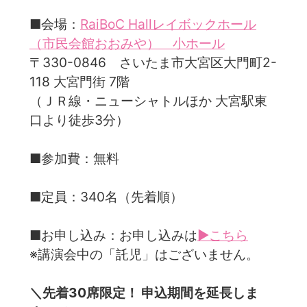
■会場：
RaiBoC Hallレイボックホール
（市民会館おおみや） 小ホール
〒330-0846 さいたま市大宮区大門町2-
118 大宮門街 7階
（ＪＲ線・ニューシャトルほか 大宮駅東
口より徒歩3分）
■参加費：無料
■定員：340名（先着順）
■お申し込み：お申し込みは
▶こちら
※講演会中の「託児」はございません。
＼先着30席限定！ 申込期間を延長しま