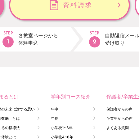
資料請求
STEP
STEP
各教室ページから
自動返信メー
体験申込
受け取り
まるとは
学年別コース紹介
保護者/卒業
育の未来に対する思い
年中
保護者からの声
算数脳」とは
年長
卒業生からの声
まるの指導法
小学校1~3年
よくある質問
外体験とは
小学校4~6年