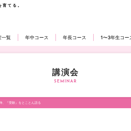
を育てる。
室一覧
年中コース
年長コース
1〜3年生コー
講演会
伸、『受験』をとことん語る