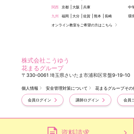
関西
京都
大阪
兵庫
中
九州
福岡
大分
佐賀
熊本
長崎
環
オンライン教室をご希望の方はこちら
株式会社こうゆう
花まるグループ
〒330-0061 埼玉県さいたま市浦和区常盤9-19-10
個人情報
安全管理対策について
花まるグループその
会員ログイン
講師ログイン
会員
資料請求