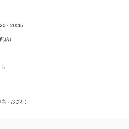
0～20:45
ブ配信）
ちら
jp（担当：おざわ）