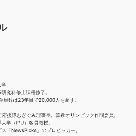
ル
）
入学。
系研究科修士課程修了。
員数は23年目で20,000人を超す。
て応援隊むぎぐみ理事長。算数オリンピック作問委員。
大学（IPU）客員教授。
「NewsPicks」のプロピッカー。