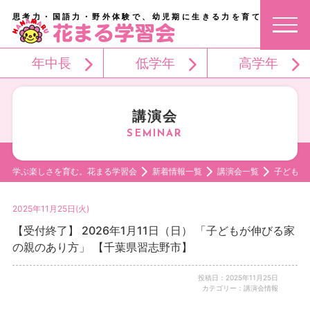
思考力・国語力・野外体験で、幼児期に生きる力を育てる。
年中長
低学年
高学年
講演会
学ぶ楽しさを育む。花まる学習会
新着情報一覧
講演会一覧
子どもが
2025年11月25日(火)
【受付終了】 2026年1月11日（日） 「子どもが伸びる家
の親のあり方」 【千葉県習志野市】
投稿日：2025年11月25日
カテゴリー：講演会情報