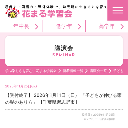
思考力・国語力・野外体験で、幼児期に生きる力を育てる。
年中長
低学年
高学年
講演会
学ぶ楽しさを育む。花まる学習会
新着情報一覧
講演会一覧
子どもが
2025年11月25日(火)
【受付終了】 2026年1月11日（日） 「子どもが伸びる家
の親のあり方」 【千葉県習志野市】
投稿日：2025年11月25日
カテゴリー：講演会情報