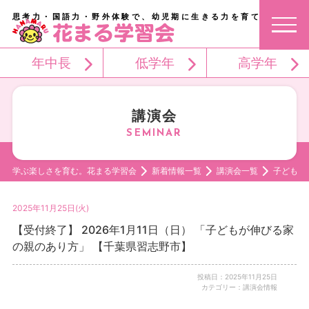
思考力・国語力・野外体験で、幼児期に生きる力を育てる。
年中長
低学年
高学年
講演会
学ぶ楽しさを育む。花まる学習会
新着情報一覧
講演会一覧
子どもが
2025年11月25日(火)
【受付終了】 2026年1月11日（日） 「子どもが伸びる家
の親のあり方」 【千葉県習志野市】
投稿日：2025年11月25日
カテゴリー：講演会情報