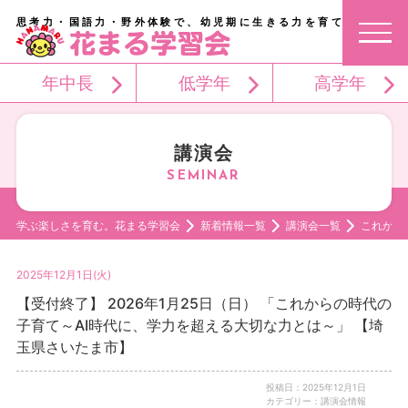
思考力・国語力・野外体験で、幼児期に生きる力を育てる。
年中長
低学年
高学年
講演会
学ぶ楽しさを育む。花まる学習会
新着情報一覧
講演会一覧
これから
2025年12月1日(火)
【受付終了】 2026年1月25日（日） 「これからの時代の
子育て～AI時代に、学力を超える大切な力とは～」 【埼
玉県さいたま市】
投稿日：2025年12月1日
カテゴリー：講演会情報