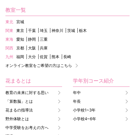
教室一覧
東北
宮城
関東
東京
千葉
埼玉
神奈川
茨城
栃木
東海
愛知
静岡
三重
関西
京都
大阪
兵庫
九州
福岡
大分
佐賀
熊本
長崎
オンライン教室をご希望の方はこちら
花まるとは
学年別コース紹介
教育の未来に対する思い
年中
「算数脳」とは
年長
花まるの指導法
小学校1~3年
野外体験とは
小学校4~6年
中学受験をお考えの方へ