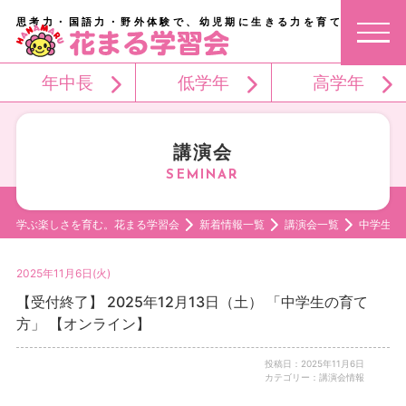
思考力・国語力・野外体験で、幼児期に生きる力を育てる。
年中長
低学年
高学年
講演会
学ぶ楽しさを育む。花まる学習会
新着情報一覧
講演会一覧
中学生の
2025年11月6日(火)
【受付終了】 2025年12月13日（土） 「中学生の育て
方」 【オンライン】
投稿日：2025年11月6日
カテゴリー：講演会情報