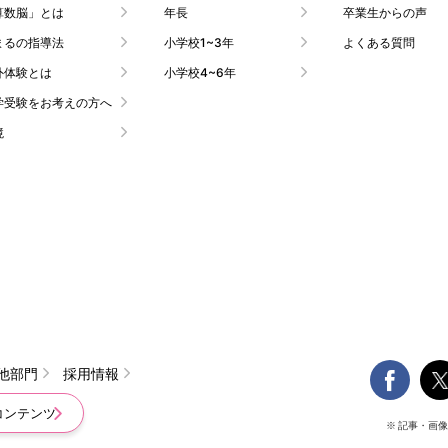
算数脳」とは
年長
卒業生からの声
まるの指導法
小学校1~3年
よくある質問
外体験とは
小学校4~6年
学受験をお考えの方へ
境

他部門
採用情報
コンテンツ
※ 記事・画