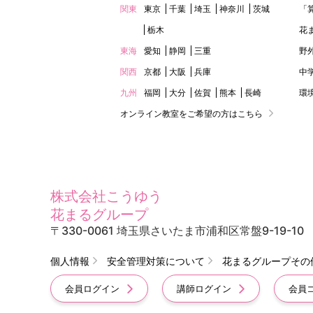
関東
東京
千葉
埼玉
神奈川
茨城
「
栃木
花
東海
愛知
静岡
三重
野
関西
京都
大阪
兵庫
中
九州
福岡
大分
佐賀
熊本
長崎
環
オンライン教室をご希望の方はこちら
株式会社こうゆう
花まるグループ
〒330-0061 埼玉県さいたま市浦和区常盤9-19-10
個人情報
安全管理対策について
花まるグループその
会員ログイン
講師ログイン
会員