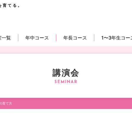
を育てる。
室一覧
年中コース
年長コース
1〜3年生コー
講演会
の育て方