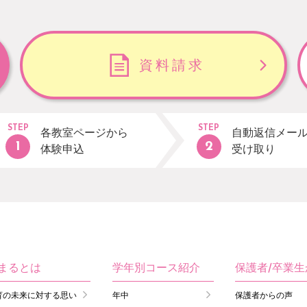
資料請求
STEP
STEP
各教室ページから
自動返信メー
体験申込
受け取り
まるとは
学年別コース紹介
保護者/卒業
育の未来に対する思い
年中
保護者からの声