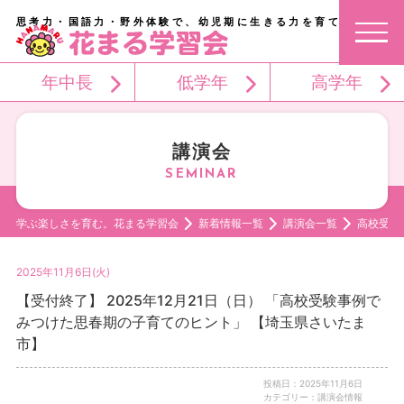
思考力・国語力・野外体験で、幼児期に生きる力を育てる。
年中長
低学年
高学年
講演会
学ぶ楽しさを育む。花まる学習会
新着情報一覧
講演会一覧
高校受験
2025年11月6日(火)
【受付終了】 2025年12月21日（日） 「高校受験事例で
みつけた思春期の子育てのヒント」 【埼玉県さいたま
市】
投稿日：2025年11月6日
カテゴリー：講演会情報