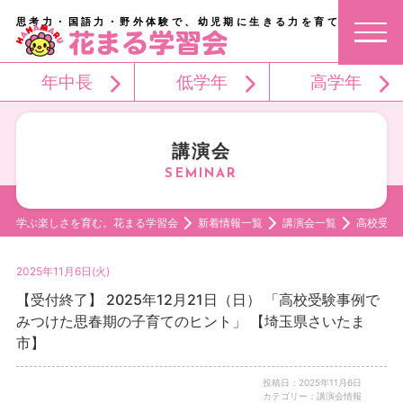
思考力・国語力・野外体験で、幼児期に生きる力を育てる。
年中長
低学年
高学年
講演会
学ぶ楽しさを育む。花まる学習会
新着情報一覧
講演会一覧
高校受験
2025年11月6日(火)
【受付終了】 2025年12月21日（日） 「高校受験事例で
みつけた思春期の子育てのヒント」 【埼玉県さいたま
市】
投稿日：2025年11月6日
カテゴリー：講演会情報