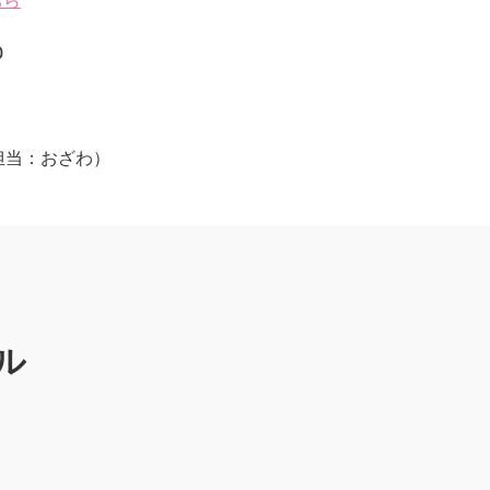
ちら
0
jp（担当：おざわ）
ル
）