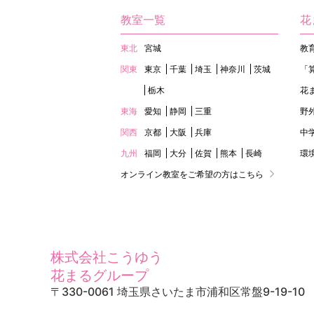
教室一覧
花
東北
宮城
教
関東
東京
千葉
埼玉
神奈川
茨城
「
栃木
花
東海
愛知
静岡
三重
野
関西
京都
大阪
兵庫
中
九州
福岡
大分
佐賀
熊本
長崎
環
オンライン教室をご希望の方はこちら
株式会社こうゆう
花まるグループ
〒330-0061 埼玉県さいたま市浦和区常盤9-19-10