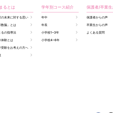
まるとは
学年別コース紹介
保護者/卒業
育の未来に対する思い
年中
保護者からの声
算数脳」とは
年長
卒業生からの声
まるの指導法
小学校1~3年
よくある質問
外体験とは
小学校4~6年
学受験をお考えの方へ
境