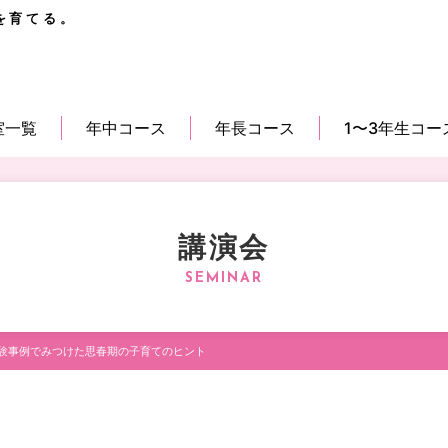
を育てる。
室一覧
年中コース
年長コース
1〜3年生コー
講演会
験事例でみつけた思春期の子育てのヒント