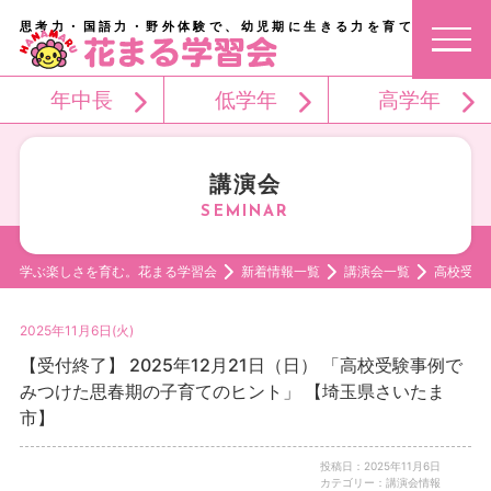
思考力・国語力・野外体験で、幼児期に生きる力を育てる。
年中長
低学年
高学年
講演会
学ぶ楽しさを育む。花まる学習会
新着情報一覧
講演会一覧
高校受験
2025年11月6日(火)
【受付終了】 2025年12月21日（日） 「高校受験事例で
みつけた思春期の子育てのヒント」 【埼玉県さいたま
市】
投稿日：2025年11月6日
カテゴリー：講演会情報