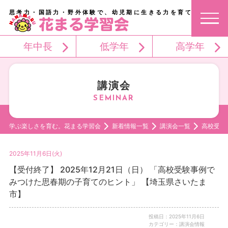
思考力・国語力・野外体験で、幼児期に生きる力を育てる。
年中長
低学年
高学年
講演会
学ぶ楽しさを育む。花まる学習会
新着情報一覧
講演会一覧
高校受験
2025年11月6日(火)
【受付終了】 2025年12月21日（日） 「高校受験事例で
みつけた思春期の子育てのヒント」 【埼玉県さいたま
市】
投稿日：2025年11月6日
カテゴリー：講演会情報