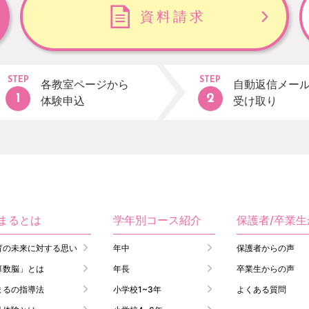
資料請求
STEP
STEP
各教室ページから
自動返信メー
体験申込
受け取り
まるとは
学年別コース紹介
保護者/卒業
育の未来に対する思い
年中
保護者からの声
算数脳」とは
年長
卒業生からの声
まるの指導法
小学校1~3年
よくある質問