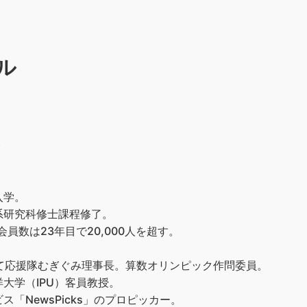
ル
）
入学。
系研究科修士課程修了。
員数は23年目で20,000人を超す。
て応援隊むぎぐみ理事長。算数オリンピック作問委員。
大学（IPU）客員教授。
「NewsPicks」のプロピッカー。