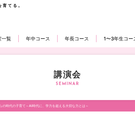
を育てる。
室一覧
年中コース
年長コース
1〜3年生コー
講演会
らの時代の子育て～AI時代に、学力を超える大切な力とは～