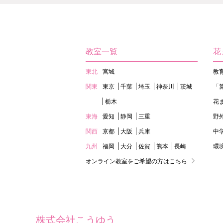
教室一覧
花
東北
宮城
教
関東
東京
千葉
埼玉
神奈川
茨城
「
栃木
花
東海
愛知
静岡
三重
野
関西
京都
大阪
兵庫
中
九州
福岡
大分
佐賀
熊本
長崎
環
オンライン教室をご希望の方はこちら
株式会社こうゆう