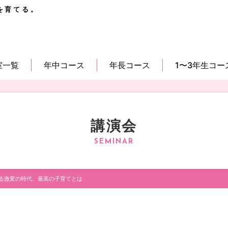
を育てる。
室一覧
年中コース
年長コース
1〜3年生コー
講演会
よる激変の時代、最高の子育てとは