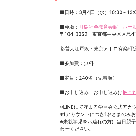
■日時：3月4日（水）10:30～12:
■会場：
月島社会教育会館 ホー
〒104-0052 東京都中央区月島4
都営大江戸線・東京メトロ有楽町線
■参加費：無料
■定員：240名（先着順）
■お申し込み：お申し込みは
▶こ
※LINEにて花まる学習会公式ア
※1アカウントにつき1名さまのみ
※未就学児をお連れの方は当日親子
わせください。