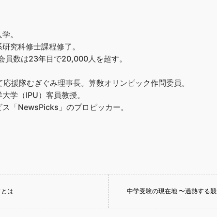
入学。
系研究科修士課程修了。
員数は23年目で20,000人を超す。
て応援隊むぎぐみ理事長。算数オリンピック作問委員。
大学（IPU）客員教授。
「NewsPicks」のプロピッカー。
てとは
中学受験の現在地 〜過熱する