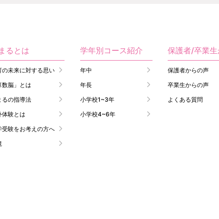
まるとは
学年別コース紹介
保護者/卒業
育の未来に対する思い
年中
保護者からの声
算数脳」とは
年長
卒業生からの声
まるの指導法
小学校1~3年
よくある質問
外体験とは
小学校4~6年
学受験をお考えの方へ
境