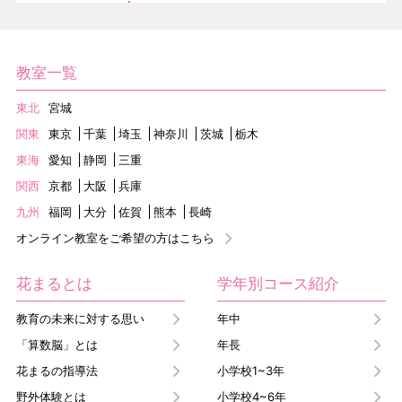
教室一覧
東北
宮城
関東
東京
千葉
埼玉
神奈川
茨城
栃木
東海
愛知
静岡
三重
関西
京都
大阪
兵庫
九州
福岡
大分
佐賀
熊本
長崎
オンライン教室をご希望の方はこちら
花まるとは
学年別コース紹介
教育の未来に対する思い
年中
「算数脳」とは
年長
花まるの指導法
小学校1~3年
野外体験とは
小学校4~6年