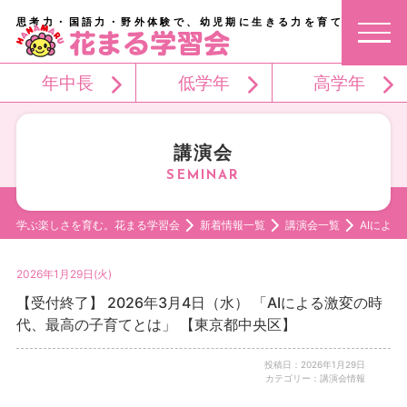
思考力・国語力・野外体験で、幼児期に生きる力を育てる。
年中長
低学年
高学年
講演会
学ぶ楽しさを育む。花まる学習会
新着情報一覧
講演会一覧
AIによ
2026年1月29日(火)
【受付終了】 2026年3月4日（水） 「AIによる激変の時
代、最高の子育てとは」 【東京都中央区】
投稿日：2026年1月29日
カテゴリー：講演会情報