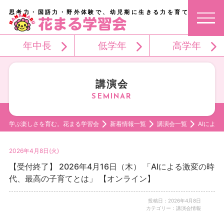
思考力・国語力・野外体験で、幼児期に生きる力を育てる。
年中長
低学年
高学年
講演会
学ぶ楽しさを育む。花まる学習会
新着情報一覧
講演会一覧
AIによ
2026年4月8日(火)
【受付終了】 2026年4月16日（木） 「AIによる激変の時
代、最高の子育てとは」 【オンライン】
投稿日：2026年4月8日
カテゴリー：講演会情報