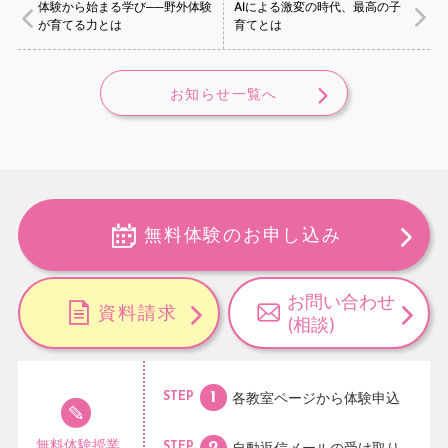
体験から始まる学び──野外体験
AIによる激変の時代、最高の子
が育てる力とは
育てとは
お知らせ一覧へ
無料体験のお申し込み
お問い合わせ
資料請求
(相談)
各教室ページから
体験申込
STEP
無料体験授業
自動返信メールの
受け取り
STEP