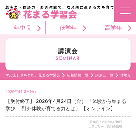
思考力・国語力・野外体験で、幼児期に生きる力を育てる。
年中長
低学年
高学年
講演会
学ぶ楽しさを育む。花まる学習会
新着情報一覧
講演会一覧
体験から
2026年4月8日(火)
【受付終了】 2026年4月24日（金） 「体験から始まる
学び──野外体験が育てる力とは」 【オンライン】
投稿日：2026年4月8日
カテゴリー：講演会情報