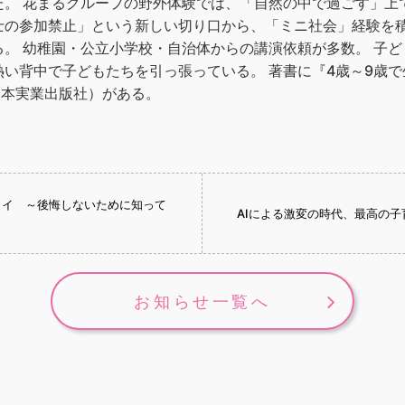
た。 花まるグループの野外体験では、「自然の中で過ごす」上
士の参加禁止」という新しい切り口から、「ミニ社会」経験を
。 幼稚園・公立小学校・自治体からの講演依頼が多数。 子
い背中で子どもたちを引っ張っている。 著書に『4歳～9歳で
日本実業出版社）がある。
ライ ～後悔しないために知って
AIによる激変の時代、最高の子
お知らせ一覧へ