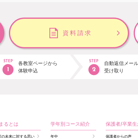
資料請求
STEP
STEP
各教室ページから
自動返信メー
体験申込
受け取り
まるとは
学年別コース紹介
保護者/卒業
育の未来に対する思い
年中
保護者からの声