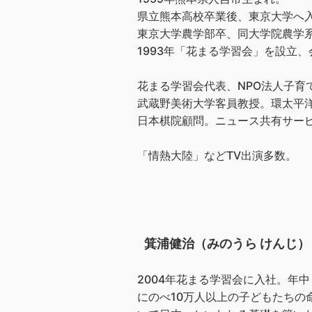
県立熊本高校卒業後、東京大学へ
東京大学農学部卒、同大学院農学
1993年「花まる学習会」を設立、会
花まる学習会代表、NPO法人子育
武蔵野美術大学客員教授。環太平洋
日本棋院顧問。ニュース共有サービス
「情熱大陸」などTV出演多数。
箕浦健治（みのうら けんじ）
2004年花まる学習会に入社。年
にのべ10万人以上の子どもたちの