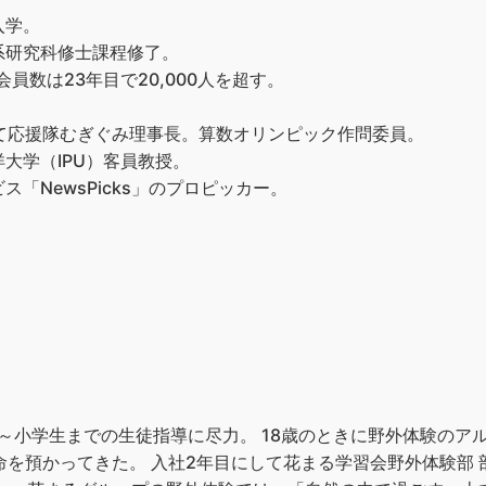
入学。
系研究科修士課程修了。
員数は23年目で20,000人を超す。
て応援隊むぎぐみ理事長。算数オリンピック作問委員。
大学（IPU）客員教授。
「NewsPicks」のプロピッカー。
中～小学生までの生徒指導に尽力。 18歳のときに野外体験のア
命を預かってきた。 入社2年目にして花まる学習会野外体験部