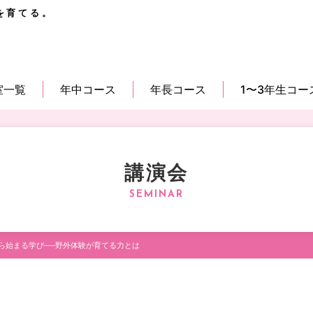
を育てる。
室一覧
年中コース
年長コース
1〜3年生コー
講演会
ら始まる学び──野外体験が育てる力とは