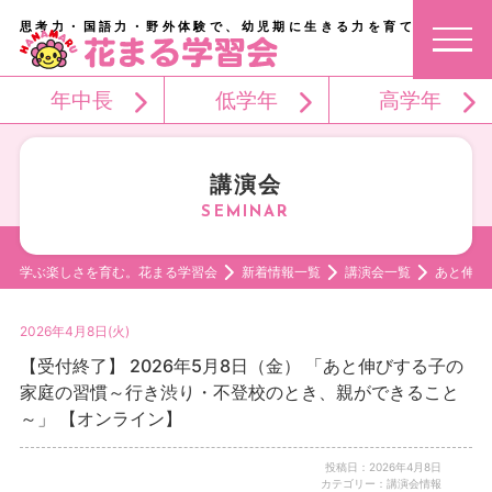
思考力・国語力・野外体験で、幼児期に生きる力を育てる。
年中長
低学年
高学年
講演会
学ぶ楽しさを育む。花まる学習会
新着情報一覧
講演会一覧
あと伸び
2026年4月8日(火)
【受付終了】 2026年5月8日（金） 「あと伸びする子の
家庭の習慣～行き渋り・不登校のとき、親ができること
～」 【オンライン】
投稿日：2026年4月8日
カテゴリー：講演会情報