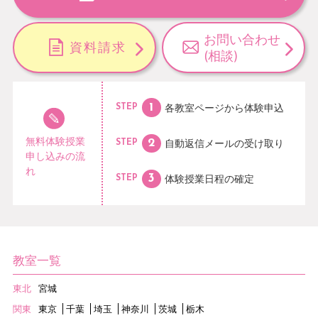
お問い合わせ
資料請求
(相談)
各教室ページから
体験申込
STEP
無料体験授業
自動返信メールの
受け取り
STEP
申し込みの流
れ
体験授業日程の
確定
STEP
教室一覧
東北
宮城
関東
東京
千葉
埼玉
神奈川
茨城
栃木