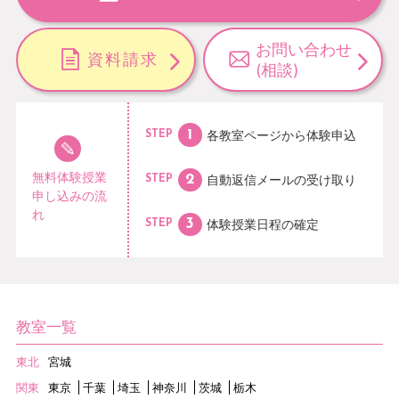
お問い合わせ
資料請求
(相談)
各教室ページから
体験申込
STEP
無料体験授業
自動返信メールの
受け取り
STEP
申し込みの流
れ
体験授業日程の
確定
STEP
教室一覧
東北
宮城
関東
東京
千葉
埼玉
神奈川
茨城
栃木