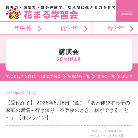
思考力・国語力・野外体験で、幼児期に生きる力を育てる。
年中長
低学年
高学年
講演会
学ぶ楽しさを育む。花まる学習会
新着情報一覧
講演会一覧
あと伸び
2026年4月8日(火)
【受付終了】 2026年5月8日（金） 「あと伸びする子の
家庭の習慣～行き渋り・不登校のとき、親ができること
～」 【オンライン】
投稿日：2026年4月8日
カテゴリー：講演会情報