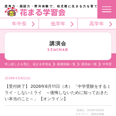
思考力・国語力・野外体験で、幼児期に生きる力を育てる。
年中長
低学年
高学年
講演会
学ぶ楽しさを育む。花まる学習会
新着情報一覧
講演会一覧
中学受験
2026年4月8日(火)
【受付終了】 2026年6月11日（木） 「中学受験をするミ
ライ・しないミライ ～後悔しないために知っておきた
い本当のこと～」 【オンライン】
投稿日：2026年4月8日
カテゴリー：講演会情報