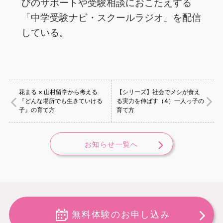
び‌の‌サ‌ポー‌ト‌や‌受‌験‌相‌談‌に‌お‌こ‌た‌え‌す‌る‌
「中‌学‌受‌験‌ナ‌ビ・‌ス‌クー‌ル‌ラ‌ジ‌オ」‌を‌配‌信‌
し‌て‌い‌る。
花まる × 山村留学から考える
【シリーズ】社会でメシが食え
『どんな場所でも生きていける
る実力を伸ばす（4）一人っ子の
子』の育て方
育て方
お知らせ一覧へ
無料体験のお申し込み