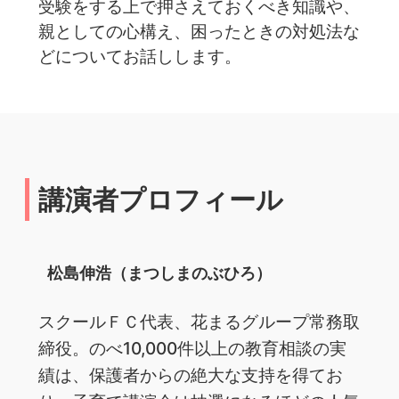
受験をする上で押さえておくべき知識や、
親としての心構え、困ったときの対処法な
どについてお話しします。
講演者プロフィール
松島伸浩（まつしまのぶひろ）
ス‌クー‌ル‌Ｆ‌Ｃ‌代‌表、‌花‌ま‌る‌グ‌ルー‌プ‌常‌務‌取‌
締‌役。‌の‌べ‌10,000‌件‌以‌上‌の‌教‌育‌相‌談‌の‌実‌
績‌は、‌保‌護‌者‌か‌ら‌の‌絶‌大‌な‌支持を‌得‌て‌お