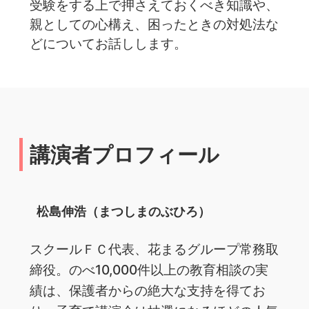
受験をする上で押さえておくべき知識や、
親としての心構え、困ったときの対処法な
どについてお話しします。
講演者プロフィール
松島伸浩（まつしまのぶひろ）
ス‌クー‌ル‌Ｆ‌Ｃ‌代‌表、‌花‌ま‌る‌グ‌ルー‌プ‌常‌務‌取‌
締‌役。‌の‌べ‌10,000‌件‌以‌上‌の‌教‌育‌相‌談‌の‌実‌
績‌は、‌保‌護‌者‌か‌ら‌の‌絶‌大‌な‌支持を‌得‌て‌お