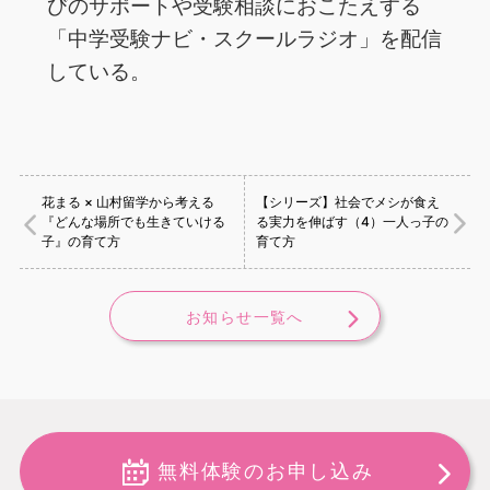
び‌の‌サ‌ポー‌ト‌や‌受‌験‌相‌談‌に‌お‌こ‌た‌え‌す‌る‌
「中‌学‌受‌験‌ナ‌ビ・‌ス‌クー‌ル‌ラ‌ジ‌オ」‌を‌配‌信‌
し‌て‌い‌る。
花まる × 山村留学から考える
【シリーズ】社会でメシが食え
『どんな場所でも生きていける
る実力を伸ばす（4）一人っ子の
子』の育て方
育て方
お知らせ一覧へ
無料体験のお申し込み