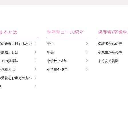
まるとは
学年別コース紹介
保護者/卒業
育の未来に対する思い
年中
保護者からの声
算数脳」とは
年長
卒業生からの声
まるの指導法
小学校1~3年
よくある質問
外体験とは
小学校4~6年
学受験をお考えの方へ
境