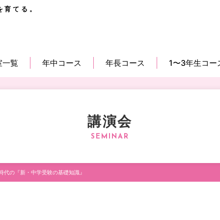
を育てる。
室一覧
年中コース
年長コース
1〜3年生コー
講演会
時代の『新・中学受験の基礎知識』