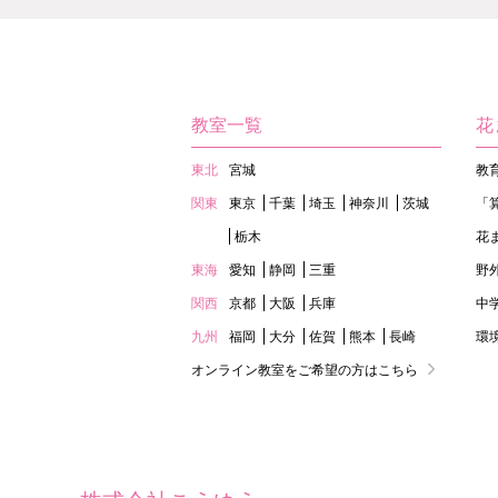
教室一覧
花
東北
宮城
教
関東
東京
千葉
埼玉
神奈川
茨城
「
栃木
花
東海
愛知
静岡
三重
野
関西
京都
大阪
兵庫
中
九州
福岡
大分
佐賀
熊本
長崎
環
オンライン教室をご希望の方はこちら