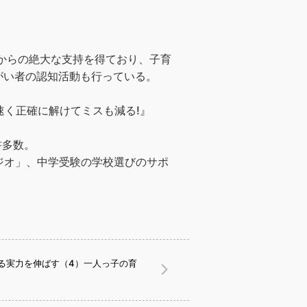
者‌か‌ら‌の‌絶‌大‌な‌支持を‌得‌て‌おり、子‌育‌
れる視覚障がい者の認知活動も行っている。
わかる本 速く正確に解けてミスも減る!』
多‌数。‌ ‌
ジ‌オ」、‌中‌学‌受‌験‌の‌学‌校‌選‌び‌の‌サ‌ポ
る実力を伸ばす（4）一人っ子の育