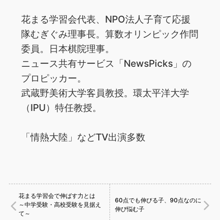
花まる学習会代表、NPO法人子育て応援
隊むぎぐみ理事長。算数オリンピック作問
委員。日本棋院理事。
ニュース共有サービス「NewsPicks」の
プロピッカー。
武蔵野美術大学客員教授。環太平洋大学
（IPU）特任教授。
「情熱大陸」などTV出演多数
花まる学習会で伸ばす力とは
60点でも伸びる子、90点なのに
～中学受験・高校受験を見据え
伸び悩む子
て～