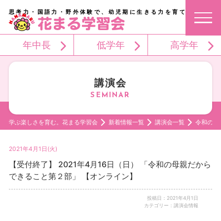
思考力・国語力・野外体験で、幼児期に生きる力を育てる。
年中長
低学年
高学年
講演会
学ぶ楽しさを育む。花まる学習会
新着情報一覧
講演会一覧
令和の母
2021年4月1日(火)
【受付終了】 2021年4月16日（日） 「令和の母親だから
できること第２部」 【オンライン】
投稿日：2021年4月1日
カテゴリー：講演会情報