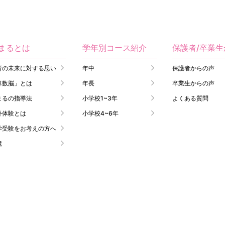
まるとは
学年別コース紹介
保護者/卒業
育の未来に対する思い
年中
保護者からの声
算数脳」とは
年長
卒業生からの声
まるの指導法
小学校1~3年
よくある質問
外体験とは
小学校4~6年
学受験をお考えの方へ
境