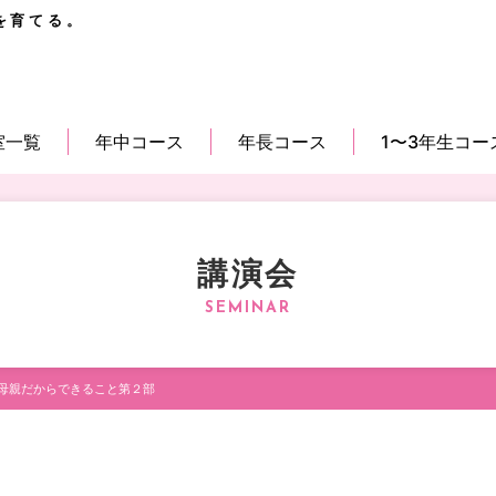
を育てる。
室一覧
年中コース
年長コース
1〜3年生コー
講演会
母親だからできること第２部