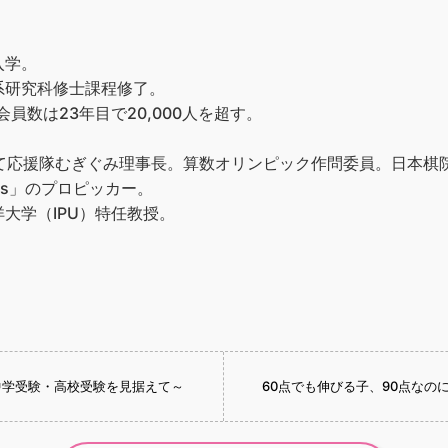
入学。
系研究科修士課程修了。
員数は23年目で20,000人を超す。
育て応援隊むぎぐみ理事長。算数オリンピック作問委員。日本棋
ks」のプロピッカー。
大学（IPU）特任教授。
中学受験・高校受験を見据えて～
60点でも伸びる子、90点なの