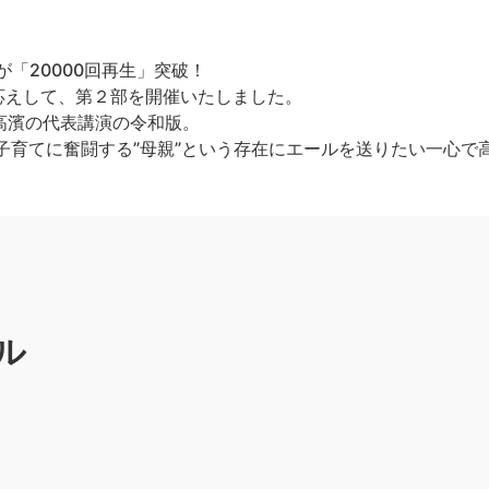
が「20000回再生」突破！
応えして、第２部を開催いたしました。
た高濱の代表講演の令和版。
？ 子育てに奮闘する”母親”という存在にエールを送りたい一心
ル
）