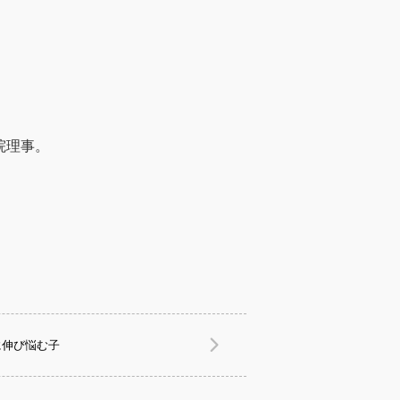
院理事。
に伸び悩む子