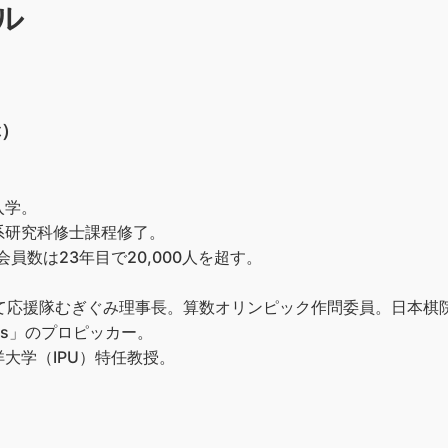
ル
ぶ）
入学。
系研究科修士課程修了。
員数は23年目で20,000人を超す。
育て応援隊むぎぐみ理事長。算数オリンピック作問委員。日本棋
ks」のプロピッカー。
大学（IPU）特任教授。