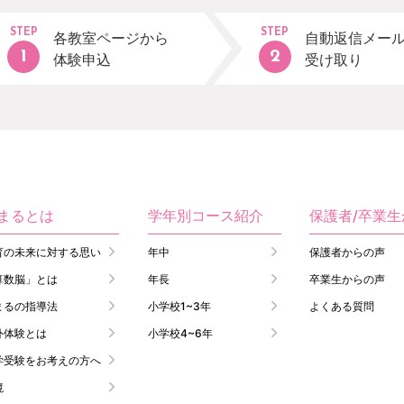
STEP
STEP
各教室ページから
自動返信メー
体験申込
受け取り
まるとは
学年別コース紹介
保護者/卒業
育の未来に対する思い
年中
保護者からの声
算数脳」とは
年長
卒業生からの声
まるの指導法
小学校1~3年
よくある質問
外体験とは
小学校4~6年
学受験をお考えの方へ
境