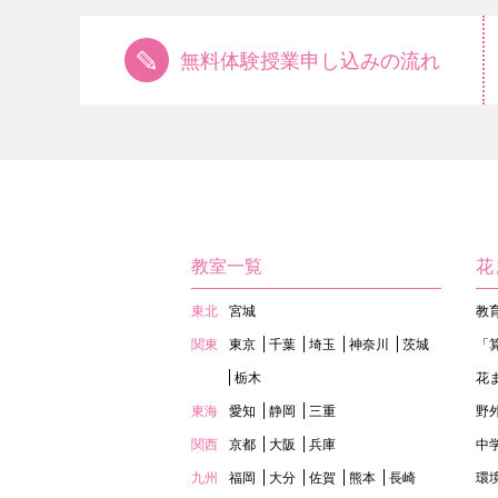
無料体験授業申し込みの流れ
教室一覧
花
東北
宮城
教
関東
東京
千葉
埼玉
神奈川
茨城
「
栃木
花
東海
愛知
静岡
三重
野
関西
京都
大阪
兵庫
中
九州
福岡
大分
佐賀
熊本
長崎
環