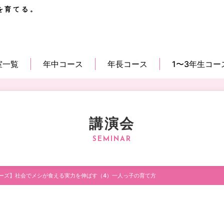
を育てる。
室一覧
年中コース
年長コース
1〜3年生コー
講演会
ーズ】社会でメシが食える実力を伸ばす（4）一人っ子の育て方