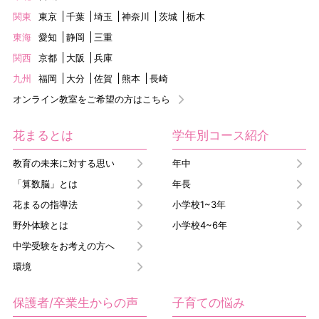
関東
東京
千葉
埼玉
神奈川
茨城
栃木
東海
愛知
静岡
三重
関西
京都
大阪
兵庫
九州
福岡
大分
佐賀
熊本
長崎
オンライン教室をご希望の方はこちら
花まるとは
学年別コース紹介
教育の未来に対する思い
年中
「算数脳」とは
年長
花まるの指導法
小学校1~3年
野外体験とは
小学校4~6年
中学受験をお考えの方へ
環境
保護者/卒業生からの声
子育ての悩み