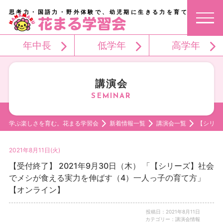
思考力・国語力・野外体験で、幼児期に生きる力を育てる。
年中長
低学年
高学年
講演会
学ぶ楽しさを育む。花まる学習会
新着情報一覧
講演会一覧
【シリー
2021年8月11日(火)
【受付終了】 2021年9月30日（木） 「【シリーズ】社会
でメシが食える実力を伸ばす（4）一人っ子の育て方」
【オンライン】
投稿日：2021年8月11日
カテゴリー：講演会情報