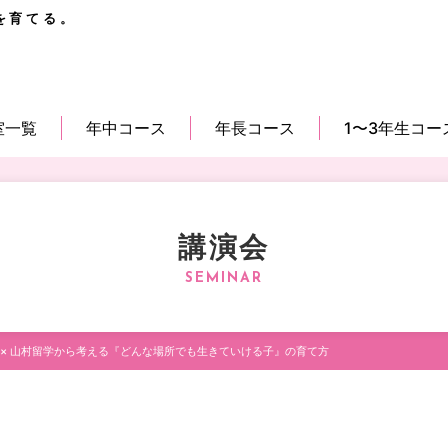
を育てる。
室一覧
年中コース
年長コース
1〜3年生コー
講演会
 × 山村留学から考える『どんな場所でも生きていける子』の育て方