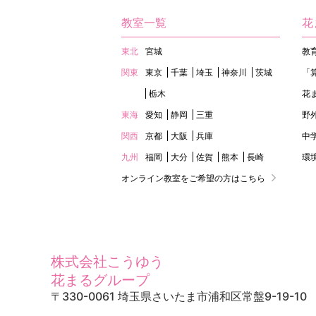
教室一覧
花
東北
宮城
教
関東
東京
千葉
埼玉
神奈川
茨城
「
栃木
花
東海
愛知
静岡
三重
野
関西
京都
大阪
兵庫
中
九州
福岡
大分
佐賀
熊本
長崎
環
オンライン教室をご希望の方はこちら
株式会社こうゆう
花まるグループ
〒330-0061 埼玉県さいたま市浦和区常盤9-19-10