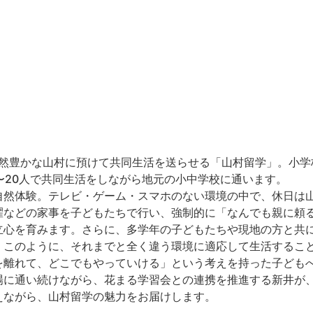
然豊かな山村に預けて共同生活を送らせる「山村留学」。小学
〜20人で共同生活をしながら地元の小中学校に通います。
自然体験。テレビ・ゲーム・スマホのない環境の中で、休日は
濯などの家事を子どもたちで行い、強制的に「なんでも親に頼
立心を育みます。️さらに、多学年の子どもたちや現地の方と共
。このように、それまでと全く違う環境に適応して生活するこ
を離れて、どこでもやっていける」という考えを持った子ども
場に通い続けながら、花まる学習会との連携を推進する新井が
えながら、山村留学の魅力をお届けします。