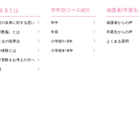
まるとは
学年別コース紹介
保護者/卒業
育の未来に対する思い
年中
保護者からの声
算数脳」とは
年長
卒業生からの声
まるの指導法
小学校1~3年
よくある質問
外体験とは
小学校4~6年
学受験をお考えの方へ
境