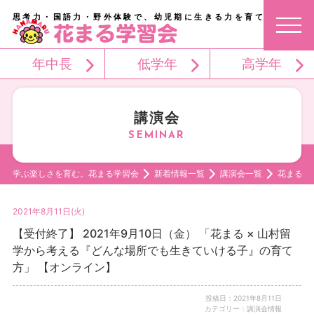
思考力・国語力・野外体験で、幼児期に生きる力を育てる。
年中長
低学年
高学年
講演会
学ぶ楽しさを育む。花まる学習会
新着情報一覧
講演会一覧
花まる 
2021年8月11日(火)
【受付終了】 2021年9月10日（金） 「花まる × 山村留
学から考える『どんな場所でも生きていける子』の育て
方」 【オンライン】
投稿日：2021年8月11日
カテゴリー：講演会情報