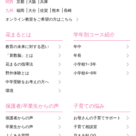
関西
京都
大阪
兵庫
九州
福岡
大分
佐賀
熊本
長崎
オンライン教室をご希望の方はこちら
花まるとは
学年別コース紹介
教育の未来に対する思い
年中
「算数脳」とは
年長
花まるの指導法
小学校1~3年
野外体験とは
小学校4~6年
中学受験をお考えの方へ
環境
保護者/卒業生からの声
子育ての悩み
保護者からの声
お母さんの子育てサポート
卒業生からの声
子育て相談室
よくある質問
花まるBLOG