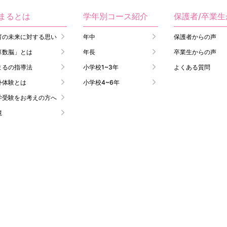
まるとは
学年別コース紹介
保護者/卒業
育の未来に対する思い
年中
保護者からの声
算数脳」とは
年長
卒業生からの声
まるの指導法
小学校1~3年
よくある質問
外体験とは
小学校4~6年
学受験をお考えの方へ
境