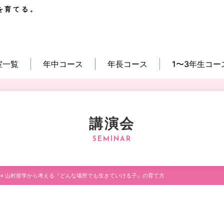
を育てる。
室一覧
年中コース
年長コース
1〜3年生コー
講演会
 × 山村留学から考える『どんな場所でも生きていける子』の育て方