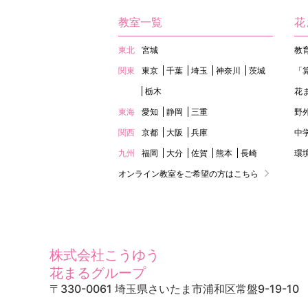
教室一覧
花
東北
宮城
教
関東
東京
千葉
埼玉
神奈川
茨城
「
栃木
花
東海
愛知
静岡
三重
野
関西
京都
大阪
兵庫
中
九州
福岡
大分
佐賀
熊本
長崎
環
オンライン教室をご希望の方はこちら
株式会社こうゆう
花まるグループ
〒330-0061 埼玉県さいたま市浦和区常盤9-19-10