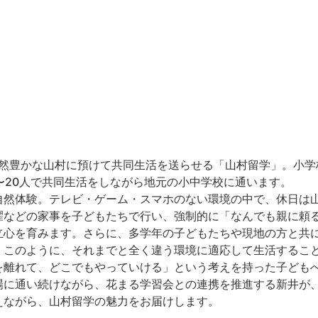
然豊かな山村に預けて共同生活を送らせる「山村留学」。小学
〜20人で共同生活をしながら地元の小中学校に通います。
自然体験。テレビ・ゲーム・スマホのない環境の中で、休日は
濯などの家事を子どもたちで行い、強制的に「なんでも親に頼
立心を育みます。️さらに、多学年の子どもたちや現地の方と共
。このように、それまでと全く違う環境に適応して生活するこ
を離れて、どこでもやっていける」という考えを持った子ども
場に通い続けながら、花まる学習会との連携を推進する新井が
えながら、山村留学の魅力をお届けします。