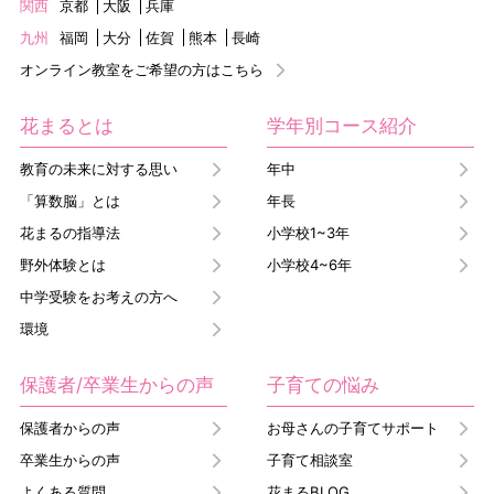
関西
京都
大阪
兵庫
九州
福岡
大分
佐賀
熊本
長崎
オンライン教室をご希望の方はこちら
花まるとは
学年別コース紹介
教育の未来に対する思い
年中
「算数脳」とは
年長
花まるの指導法
小学校1~3年
野外体験とは
小学校4~6年
中学受験をお考えの方へ
環境
保護者/卒業生からの声
子育ての悩み
保護者からの声
お母さんの子育てサポート
卒業生からの声
子育て相談室
よくある質問
花まるBLOG