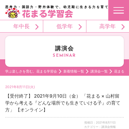
思考力・国語力・野外体験で、幼児期に生きる力を育てる。
年中長
低学年
高学年
講演会
学ぶ楽しさを育む。花まる学習会
新着情報一覧
講演会一覧
花まる 
2021年8月11日(火)
【受付終了】 2021年9月10日（金） 「花まる × 山村留
学から考える『どんな場所でも生きていける子』の育て
方」 【オンライン】
投稿日：2021年8月11日
カテゴリー：講演会情報