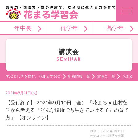
思考力・国語力・野外体験で、幼児期に生きる力を育てる。
年中長
低学年
高学年
講演会
学ぶ楽しさを育む。花まる学習会
新着情報一覧
講演会一覧
花まる 
2021年8月11日(火)
【受付終了】 2021年9月10日（金） 「花まる × 山村留
学から考える『どんな場所でも生きていける子』の育て
方」 【オンライン】
投稿日：2021年8月11日
カテゴリー：講演会情報