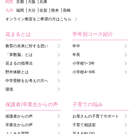
関西
京都
大阪
兵庫
九州
福岡
大分
佐賀
熊本
長崎
オンライン教室をご希望の方はこちら
花まるとは
学年別コース紹介
教育の未来に対する思い
年中
「算数脳」とは
年長
花まるの指導法
小学校1~3年
野外体験とは
小学校4~6年
中学受験をお考えの方へ
環境
保護者/卒業生からの声
子育ての悩み
保護者からの声
お母さんの子育てサポート
卒業生からの声
子育て相談室
よくある質問
花まるBLOG