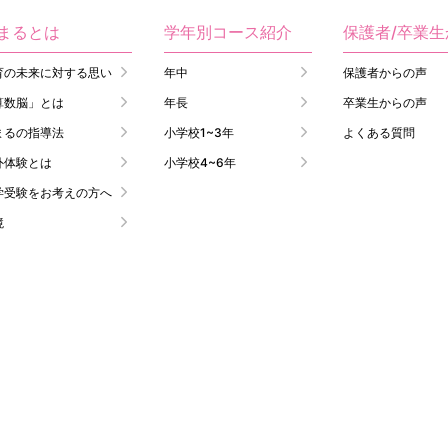
まるとは
学年別コース紹介
保護者/卒業
育の未来に対する思い
年中
保護者からの声
算数脳」とは
年長
卒業生からの声
まるの指導法
小学校1~3年
よくある質問
外体験とは
小学校4~6年
学受験をお考えの方へ
境