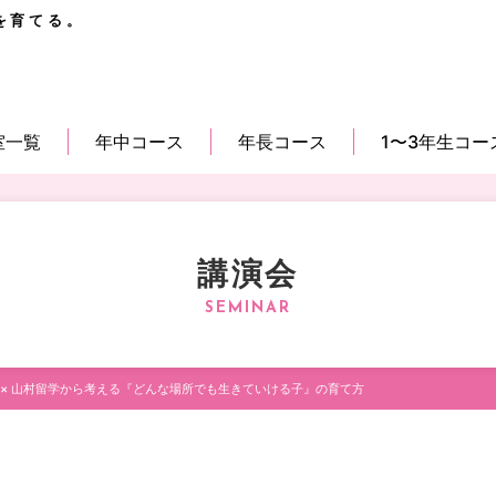
を育てる。
室一覧
年中コース
年長コース
1〜3年生コー
講演会
 × 山村留学から考える『どんな場所でも生きていける子』の育て方