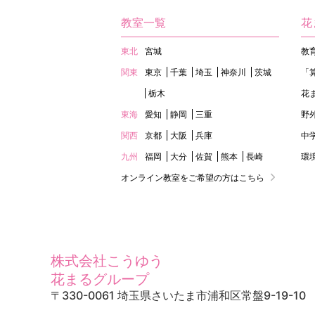
教室一覧
花
東北
宮城
教
関東
東京
千葉
埼玉
神奈川
茨城
「
栃木
花
東海
愛知
静岡
三重
野
関西
京都
大阪
兵庫
中
九州
福岡
大分
佐賀
熊本
長崎
環
オンライン教室をご希望の方はこちら
株式会社こうゆう
花まるグループ
〒330-0061 埼玉県さいたま市浦和区常盤9-19-10