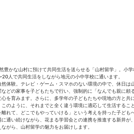
然豊かな山村に預けて共同生活を送らせる「山村留学」。小学
〜20人で共同生活をしながら地元の小中学校に通います。
自然体験。テレビ・ゲーム・スマホのない環境の中で、休日は
濯などの家事を子どもたちで行い、強制的に「なんでも親に頼
立心を育みます。️さらに、多学年の子どもたちや現地の方と共
。このように、それまでと全く違う環境に適応して生活するこ
を離れて、どこでもやっていける」という考えを持った子ども
場に通い続けながら、花まる学習会との連携を推進する新井が
えながら、山村留学の魅力をお届けします。