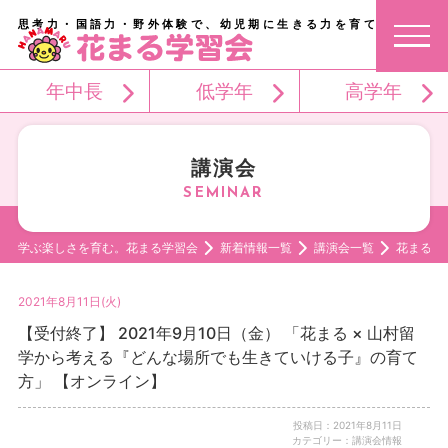
思考力・国語力・野外体験で、幼児期に生きる力を育てる。
年中長
低学年
高学年
講演会
学ぶ楽しさを育む。花まる学習会
新着情報一覧
講演会一覧
花まる 
2021年8月11日(火)
【受付終了】 2021年9月10日（金） 「花まる × 山村留
学から考える『どんな場所でも生きていける子』の育て
方」 【オンライン】
投稿日：2021年8月11日
カテゴリー：講演会情報