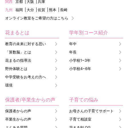
関西
京都
大阪
兵庫
九州
福岡
大分
佐賀
熊本
長崎
オンライン教室をご希望の方はこちら
花まるとは
学年別コース紹介
教育の未来に対する思い
年中
「算数脳」とは
年長
花まるの指導法
小学校1~3年
野外体験とは
小学校4~6年
中学受験をお考えの方へ
環境
保護者/卒業生からの声
子育ての悩み
保護者からの声
お母さんの子育てサポート
卒業生からの声
子育て相談室
よくある質問
花まるBLOG