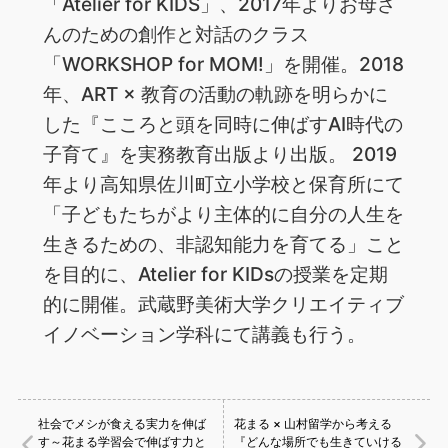
「Atelier for KIDS」、2017年よりお母さ
んのための創作と対話のクラス
「WORKSHOP for MOM!」を開催。2018
年、ART × 教育の活動の軌跡を明らかに
した『こころと頭を同時に伸ばすAI時代の
子育て』を実務教育出版より出版。 2019
年より高知県佐川町立小学校と保育所にて
「子どもたちがより主体的に自分の人生を
生きるための、非認知能力を育てる」こと
を目的に、Atelier for KIDsの授業を定期
的に開催。武蔵野美術大学クリエイティブ
イノベーション学科にて講義も行う。
社会でメシが食える実力を伸ば
花まる × 山村留学から考える
す～花まる学習会で伸ばす力と
『どんな場所でも生きていける