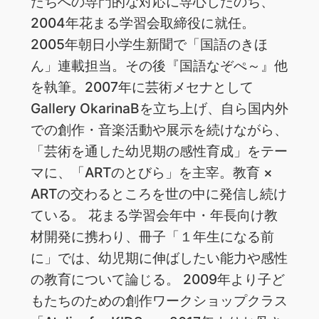
たちへの専門的な対応に専心したのち、
2004年花まる学習会取締役に就任。
2005年朝日小学生新聞で「国語のきほ
ん」連載担当。その後『国語なぞぺ～』他
を執筆。2007年に芸術メセナとして
Gallery OkarinaBを立ち上げ、自ら国内外
での創作・音楽活動や展示を続けながら、
「芸術を通した幼児期の感性育成」をテー
マに、「ARTのとびら」を主宰。教育 ×
ARTの交わるところを世の中に発信し続け
ている。 花まる学習会年中・年長向け教
材開発に携わり、冊子「１年生になる前
に」では、幼児期に伸ばしたい能力や感性
の教育について論じる。 2009年より子ど
もたちのための創作ワークショップクラス