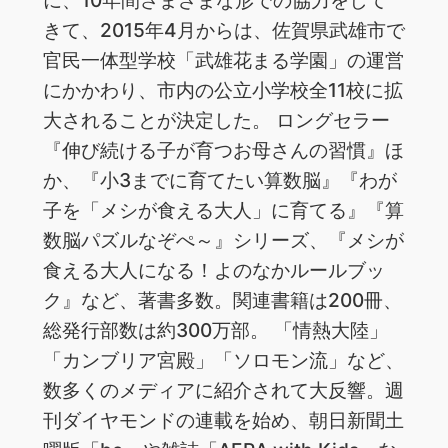
きて、2015年4月からは、佐賀県武雄市で
官民一体型学校「武雄花まる学園」の運営
にかかわり、市内の公立小学校全11校に拡
大されることが決定した。 ロングセラー
『伸び続ける子が育つお母さんの習慣』ほ
か、『小3までに育てたい算数脳』『わが
子を「メシが食える大人」に育てる』『算
数脳パズルなぞぺ～』シリーズ、『メシが
食える大人になる！よのなかルールブッ
ク』など、著書多数。関連書籍は200冊、
総発行部数は約300万部。 「情熱大陸」
「カンブリア宮殿」「ソロモン流」など、
数多くのメディアに紹介されて大反響。週
刊ダイヤモンドの連載を始め、朝日新聞土