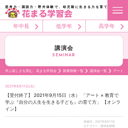
思考力・国語力・野外体験で、幼児期に生きる力を育てる。
年中長
低学年
高学年
講演会
学ぶ楽しさを育む。花まる学習会
新着情報一覧
講演会一覧
アート 
2021年8月11日(火)
【受付終了】 2021年9月15日（水） 「アート × 教育で
学ぶ『自分の人生を生きる子ども』の育て方」 【オンラ
イン】
投稿日：2021年8月11日
カテゴリー：講演会情報