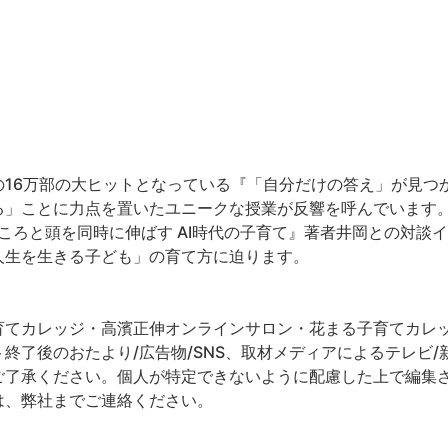
16万部の大ヒットとなっている『「自分だけの答え」が見つか
る」ことに力点を置いたユニークな授業が反響を呼んでいます
こころと頭を同時に伸ばす AI時代の子育て』著者井岡との対談
人生を生きる子ども」の育て方に迫ります。
てカレッジ・高濱正伸オンラインサロン・花まる子育てカレッジ
終了後のおたより/広告物/SNS、取材メディアによるテレビ/新
ご了承ください。個人が特定できないように配慮した上で編集
は、弊社までご連絡ください。