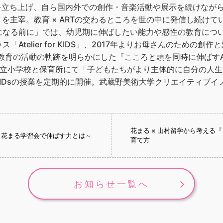
arinaBを立ち上げ、自ら国内外での創作・音楽活動や展示を続け
」を主宰。教育 × ARTの交わるところを世の中に発信し続けて
なる前に」では、幼児期に伸ばしたい能力や感性の教育について
telier for KIDS」、2017年よりお母さんのための創作と対
T × 教育の活動の軌跡を明らかにした『こころと頭を同時に伸ば
川町立小学校と保育所にて「子どもたちがより主体的に自分の人
for KIDsの授業を定期的に開催。武蔵野美術大学クリエイティ
花まる × 山村留学から考える
～花まる学習会で伸ばす力とは～
育て方
お知らせ一覧へ