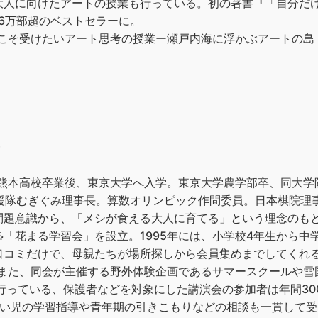
人に向けたアートの授業も行っている。初の著書『「自分だけ
6万部超のベストセラーに。
人こそ受けたいアート思考の授業ー瀬戸内海に浮かぶアートの島・
）
立熊本高校卒業後、東京大学へ入学。東京大学農学部卒、同大
援隊むぎぐみ理事長。算数オリンピック作問委員。日本棋院理事。
問題意識から、「メシが食える大人に育てる」という理念のも
「花まる学習会」を設立。1995年には、小学校4年生から中
口コミだけで、母親たちが場所探しから会員集めまでしてくれる
す。また、同会が主催する野外体験企画であるサマースクールや
に行っている、保護者などを対象にした講演会の参加者は年間30
がい児の学習指導や青年期の引きこもりなどの相談も一貫して