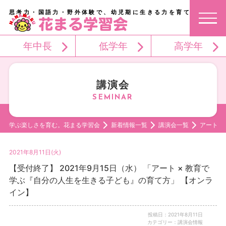
思考力・国語力・野外体験で、幼児期に生きる力を育てる。
年中長
低学年
高学年
講演会
学ぶ楽しさを育む。花まる学習会
新着情報一覧
講演会一覧
アート 
2021年8月11日(火)
【受付終了】 2021年9月15日（水） 「アート × 教育で
学ぶ『自分の人生を生きる子ども』の育て方」 【オンラ
イン】
投稿日：2021年8月11日
カテゴリー：講演会情報