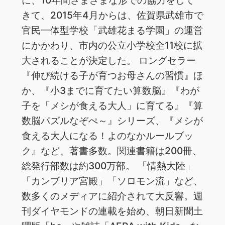
きて、2015年4月からは、佐賀県武雄市で
官民一体型学校「武雄花まる学園」の運営
にかかわり、市内の公立小学校全11校に拡
大されることが決定した。 ロングセラー
『伸び続ける子が育つお母さんの習慣』ほ
か、『小3までに育てたい算数脳』『わが
子を「メシが食える大人」に育てる』『算
数脳パズルなぞぺ～』シリーズ、『メシが
食える大人になる！よのなかルールブッ
ク』など、著書多数。関連書籍は200冊、
総発行部数は約300万部。 「情熱大陸」
「カンブリア宮殿」「ソロモン流」など、
数多くのメディアに紹介されて大反響。週
刊ダイヤモンドの連載を始め、朝日新聞土