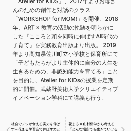
「Atelier for KIDS」、2017年よりお母さ
んのための創作と対話のクラス
「WORKSHOP for MOM!」を開催。2018
年、ART × 教育の活動の軌跡を明らかに
した『こころと頭を同時に伸ばすAI時代の
子育て』を実務教育出版より出版。 2019
年より高知県佐川町立小学校と保育所にて
「子どもたちがより主体的に自分の人生を
生きるための、非認知能力を育てる」こと
を目的に、Atelier for KIDsの授業を定期
的に開催。武蔵野美術大学クリエイティブ
イノベーション学科にて講義も行う。
社会でメシが食える実力を伸ば
花まる × 山村留学から考える
す～花まる学習会で伸ばす力と
『どんな場所でも生きていける