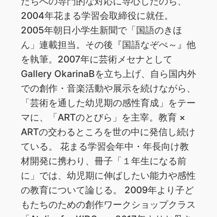
たちへの専門的な対応に専心したのち、
2004年花まる学習会取締役に就任。
2005年朝日小学生新聞で「国語のきほ
ん」連載担当。その後『国語なぞぺ～』他
を執筆。2007年に芸術メセナとして
Gallery OkarinaBを立ち上げ、自ら国内外
での創作・音楽活動や展示を続けながら、
「芸術を通した幼児期の感性育成」をテー
マに、「ARTのとびら」を主宰。教育 ×
ARTの交わるところを世の中に発信し続け
ている。 花まる学習会年中・年長向け教
材開発に携わり、冊子「１年生になる前
に」では、幼児期に伸ばしたい能力や感性
の教育について論じる。 2009年より子ど
もたちのための創作ワークショップクラス