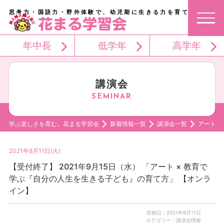
思考力・国語力・野外体験で、幼児期に生きる力を育てる。
年中長
低学年
高学年
講演会
学ぶ楽しさを育む。花まる学習会
新着情報一覧
講演会一覧
アート 
2021年8月11日(火)
【受付終了】 2021年9月15日（水） 「アート × 教育で
学ぶ『自分の人生を生きる子ども』の育て方」 【オンラ
イン】
投稿日：2021年8月11日
カテゴリー：講演会情報