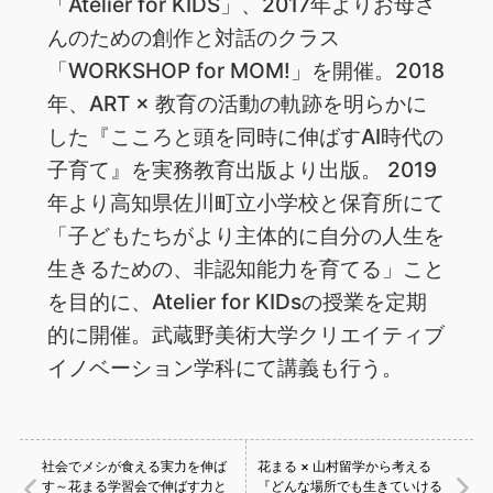
「Atelier for KIDS」、2017年よりお母さ
んのための創作と対話のクラス
「WORKSHOP for MOM!」を開催。2018
年、ART × 教育の活動の軌跡を明らかに
した『こころと頭を同時に伸ばすAI時代の
子育て』を実務教育出版より出版。 2019
年より高知県佐川町立小学校と保育所にて
「子どもたちがより主体的に自分の人生を
生きるための、非認知能力を育てる」こと
を目的に、Atelier for KIDsの授業を定期
的に開催。武蔵野美術大学クリエイティブ
イノベーション学科にて講義も行う。
社会でメシが食える実力を伸ば
花まる × 山村留学から考える
す～花まる学習会で伸ばす力と
『どんな場所でも生きていける