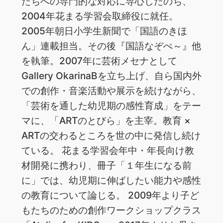
たちへの専門的な対応に専心したのち、
2004年花まる学習会取締役に就任。
2005年朝日小学生新聞で「国語のきほ
ん」連載担当。その後『国語なぞぺ～』他
を執筆。2007年に芸術メセナとして
Gallery OkarinaBを立ち上げ、自ら国内外
での創作・音楽活動や展示を続けながら、
「芸術を通した幼児期の感性育成」をテー
マに、「ARTのとびら」を主宰。教育 ×
ARTの交わるところを世の中に発信し続け
ている。 花まる学習会年中・年長向け教
材開発に携わり、冊子「１年生になる前
に」では、幼児期に伸ばしたい能力や感性
の教育について論じる。 2009年より子ど
もたちのための創作ワークショップクラス