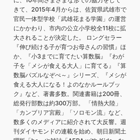
きて、2015年4月からは、佐賀県武雄市で
官民一体型学校「武雄花まる学園」の運営
にかかわり、市内の公立小学校全11校に拡
大されることが決定した。 ロングセラー
『伸び続ける子が育つお母さんの習慣』ほ
か、『小3までに育てたい算数脳』『わが
子を「メシが食える大人」に育てる』『算
数脳パズルなぞぺ～』シリーズ、『メシが
食える大人になる！よのなかルールブッ
ク』など、著書多数。関連書籍は200冊、
総発行部数は約300万部。 「情熱大陸」
「カンブリア宮殿」「ソロモン流」など、
数多くのメディアに紹介されて大反響。週
刊ダイヤモンドの連載を始め、朝日新聞土