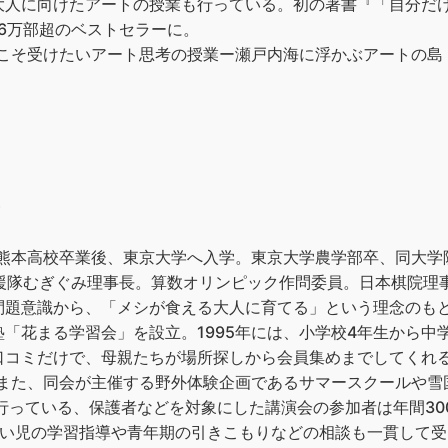
人に向けたアートの授業も行っている。初の著書『「自分だけ
6万部超のベストセラーに。
人こそ受けたいアート思考の授業ー瀬戸内海に浮かぶアートの島・
）
立熊本高校卒業後、東京大学へ入学。東京大学農学部卒、同大
援隊むぎぐみ理事長。算数オリンピック作問委員。日本棋院理事。
問題意識から、「メシが食える大人に育てる」という理念のも
「花まる学習会」を設立。1995年には、小学校4年生から中
口コミだけで、母親たちが場所探しから会員集めまでしてくれる
す。また、同会が主催する野外体験企画であるサマースクールや
に行っている、保護者などを対象にした講演会の参加者は年間30
がい児の学習指導や青年期の引きこもりなどの相談も一貫して