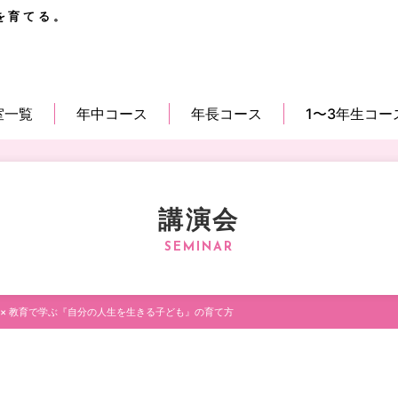
を育てる。
室一覧
年中コース
年長コース
1〜3年生コー
講演会
 × 教育で学ぶ『自分の人生を生きる子ども』の育て方