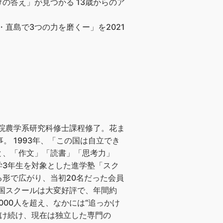
の答え」が見つかる 13歳からのア
直島で3つの力を磨くー」を2021
学院農学系研究科修士課程修了。花ま
 1993年、「この国は自立でき
と、「作文」「読書」「思考力」
学3年生を対象とした進学塾「スク
形で広がり、当初20名だった会員
雪国スクールは大変好評で、年間約
000人を超え、なかには“追っかけ
受け続け、現在は独立した専門の