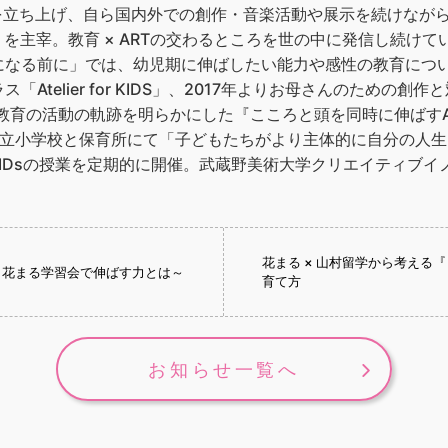
arinaBを立ち上げ、自ら国内外での創作・音楽活動や展示を続け
」を主宰。教育 × ARTの交わるところを世の中に発信し続けて
なる前に」では、幼児期に伸ばしたい能力や感性の教育について
telier for KIDS」、2017年よりお母さんのための創作と対
T × 教育の活動の軌跡を明らかにした『こころと頭を同時に伸ば
川町立小学校と保育所にて「子どもたちがより主体的に自分の人
for KIDsの授業を定期的に開催。武蔵野美術大学クリエイティ
花まる × 山村留学から考える
～花まる学習会で伸ばす力とは～
育て方
お知らせ一覧へ