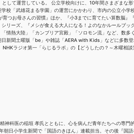
」として運営している。 公立学校向けに、10年間さまざまな形で
型学校「武雄花まる学園」の運営にかかわり、市内の公立小学校
子が育つお母さんの習慣』ほか、『小3までに育てたい算数脳』
』シリーズ、『メシが食える大人になる！よのなかルールブッ
部。 「情熱大陸」「カンブリア宮殿」「ソロモン流」など、数
新聞土曜版「be」や雑誌「AERA with Kids」などに多
ッカー、NHKラジオ第一「らじるラボ」の【どうしたの？～木曜相
児童精神科医の稲垣 孝氏とともに、心を病んだ青年たちへの専門
5年朝日小学生新聞で「国語のきほん」連載担当。その後『国語