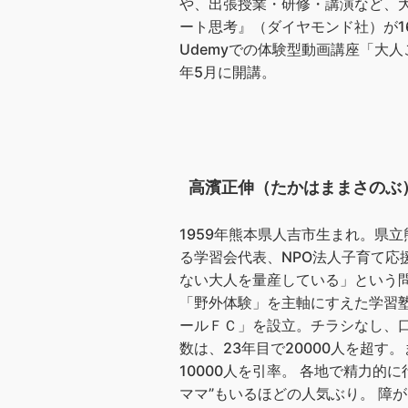
や、出張授業・研修・講演など、大
ート思考』（ダイヤモンド社）が1
Udemyでの体験型動画講座「大
年5月に開講。
高濱正伸（たかはままさのぶ
1959年熊本県人吉市生まれ。県
る学習会代表、NPO法人子育て応
ない大人を量産している」という
「野外体験」を主軸にすえた学習塾
ールＦＣ」を設立。チラシなし、
数は、23年目で20000人を超
10000人を引率。 各地で精力的
ママ”もいるほどの人気ぶり。 障