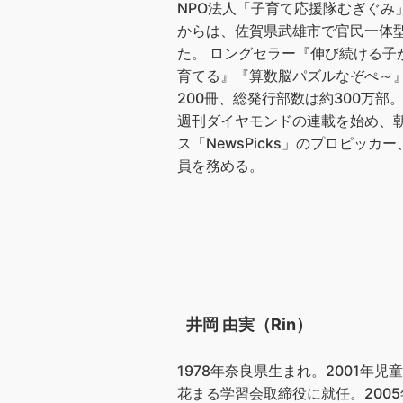
NPO法人「子育て応援隊むぎぐみ
からは、佐賀県武雄市で官民一体
た。 ロングセラー『伸び続ける
育てる』『算数脳パズルなぞぺ～
200冊、総発行部数は約300万
週刊ダイヤモンドの連載を始め、朝日
ス「NewsPicks」のプロピ
員を務める。
井岡 由実（Rin）
1978年奈良県生まれ。2001年
花まる学習会取締役に就任。200