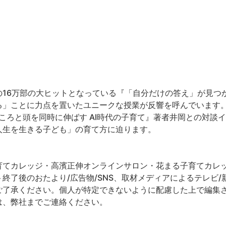
16万部の大ヒットとなっている『「自分だけの答え」が見つか
る」ことに力点を置いたユニークな授業が反響を呼んでいます
こころと頭を同時に伸ばす AI時代の子育て』著者井岡との対談
人生を生きる子ども」の育て方に迫ります。
てカレッジ・高濱正伸オンラインサロン・花まる子育てカレッジ
終了後のおたより/広告物/SNS、取材メディアによるテレビ/新
ご了承ください。個人が特定できないように配慮した上で編集
は、弊社までご連絡ください。