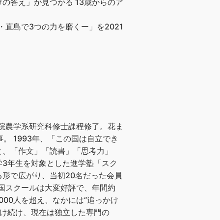
の答え」が見つかる 13歳からのア
直島で3つの力を磨くー」を2021
学院農学系研究科修士課程修了。花ま
 1993年、「この国は自立でき
と、「作文」「読書」「思考力」
学3年生を対象とした進学塾「スク
形で広がり、当初20名だった会員
雪国スクールは大変好評で、年間約
000人を超え、なかには“追っかけ
受け続け、現在は独立した専門の