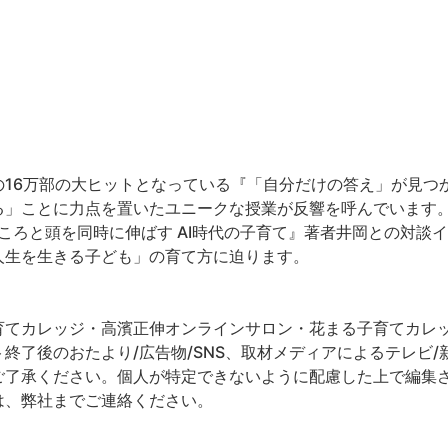
16万部の大ヒットとなっている『「自分だけの答え」が見つか
る」ことに力点を置いたユニークな授業が反響を呼んでいます
こころと頭を同時に伸ばす AI時代の子育て』著者井岡との対談
人生を生きる子ども」の育て方に迫ります。
てカレッジ・高濱正伸オンラインサロン・花まる子育てカレッジ
終了後のおたより/広告物/SNS、取材メディアによるテレビ/新
ご了承ください。個人が特定できないように配慮した上で編集
は、弊社までご連絡ください。