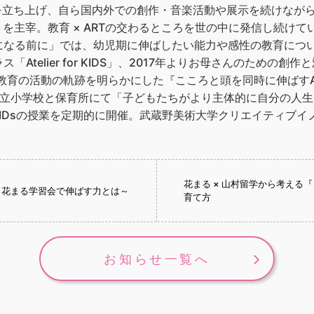
arinaBを立ち上げ、自ら国内外での創作・音楽活動や展示を続け
」を主宰。教育 × ARTの交わるところを世の中に発信し続けて
なる前に」では、幼児期に伸ばしたい能力や感性の教育について
telier for KIDS」、2017年よりお母さんのための創作と対
T × 教育の活動の軌跡を明らかにした『こころと頭を同時に伸ば
川町立小学校と保育所にて「子どもたちがより主体的に自分の人
for KIDsの授業を定期的に開催。武蔵野美術大学クリエイティ
花まる × 山村留学から考える
～花まる学習会で伸ばす力とは～
育て方
お知らせ一覧へ