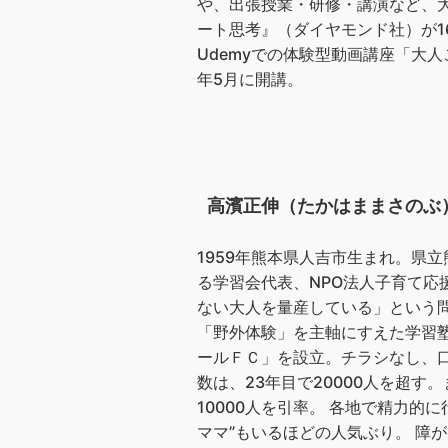
や、出張授業・研修・講演など、大
ート思考』（ダイヤモンド社）が1
Udemyでの体験型動画講座「大
年5月に開講。
高濱正伸（たかはままさのぶ
1959年熊本県人吉市生まれ。県
る学習会代表、NPO法人子育て応
ない大人を量産している」という
「野外体験」を主軸にすえた学習塾
ールＦＣ」を設立。チラシなし、
数は、23年目で20000人を超
10000人を引率。 各地で精力的
ママ”もいるほどの人気ぶり。 障