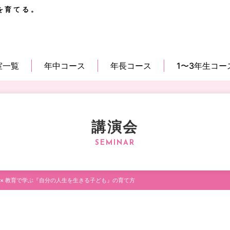
を育てる。
室一覧
年中コース
年長コース
1〜3年生コー
講演会
 × 教育で学ぶ『自分の人生を生きる子ども』の育て方