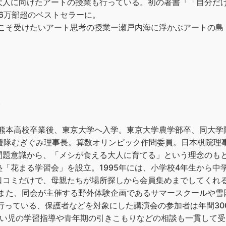
人に向けたアートの授業も行っている。初の著書『「自分だけ
6万部超のベストセラーに。
人こそ受けたいアート思考の授業ー瀬戸内海に浮かぶアートの島・
）
立熊本高校卒業後、東京大学へ入学。東京大学農学部卒、同大
援隊むぎぐみ理事長。算数オリンピック作問委員。日本棋院理事。
問題意識から、「メシが食える大人に育てる」という理念のも
「花まる学習会」を設立。1995年には、小学校4年生から中
口コミだけで、母親たちが場所探しから会員集めまでしてくれる
す。また、同会が主催する野外体験企画であるサマースクールや
に行っている、保護者などを対象にした講演会の参加者は年間30
がい児の学習指導や青年期の引きこもりなどの相談も一貫して