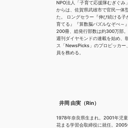
NPO法人「子育て応援隊むぎぐみ
からは、佐賀県武雄市で官民一体
た。 ロングセラー『伸び続ける
育てる』『算数脳パズルなぞぺ～
200冊、総発行部数は約300万
週刊ダイヤモンドの連載を始め、朝日
ス「NewsPicks」のプロピ
員を務める。
井岡 由実（Rin）
1978年奈良県生まれ。2001年
花まる学習会取締役に就任。200