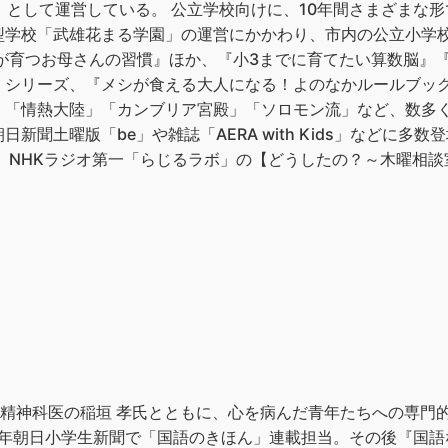
」として運営している。 公立学校向けに、10年間さまざまな形で
型学校「武雄花まる学園」の運営にかかわり、市内の公立小学校
子が育つお母さんの習慣』ほか、『小3までに育てたい算数脳』
』シリーズ、『メシが食える大人になる！よのなかルールブッ
部。 「情熱大陸」「カンブリア宮殿」「ソロモン流」など、数
新聞土曜版「be」や雑誌「AERA with Kids」などに多
ッカー、NHKラジオ第一「らじるラボ」の【どうしたの？～木曜相
児童精神科医の稲垣 孝氏とともに、心を病んだ青年たちへの専門
5年朝日小学生新聞で「国語のきほん」連載担当。その後『国語