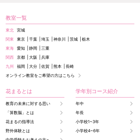
教室一覧
東北
宮城
関東
東京
千葉
埼玉
神奈川
茨城
栃木
東海
愛知
静岡
三重
関西
京都
大阪
兵庫
九州
福岡
大分
佐賀
熊本
長崎
オンライン教室をご希望の方はこちら
花まるとは
学年別コース紹介
教育の未来に対する思い
年中
「算数脳」とは
年長
花まるの指導法
小学校1~3年
野外体験とは
小学校4~6年
中学受験をお考えの方へ