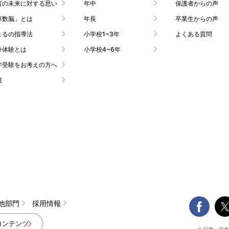
育の未来に対する思い
年中
保護者からの声
算数脳」とは
年長
卒業生からの声
まるの指導法
小学校1~3年
よくある質問
外体験とは
小学校4~6年
学受験をお考えの方へ
境

他部門
採用情報
コンテンツ