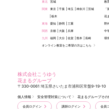
東北
宮城
教
関東
東京
千葉
埼玉
神奈川
茨城
「
栃木
花
東海
愛知
静岡
三重
野
関西
京都
大阪
兵庫
中
九州
福岡
大分
佐賀
熊本
長崎
環
オンライン教室をご希望の方はこちら
株式会社こうゆう
花まるグループ
〒330-0061 埼玉県さいたま市浦和区常盤9-19-10
個人情報
安全管理対策について
花まるグループその
会員ログイン
講師ログイン
会員