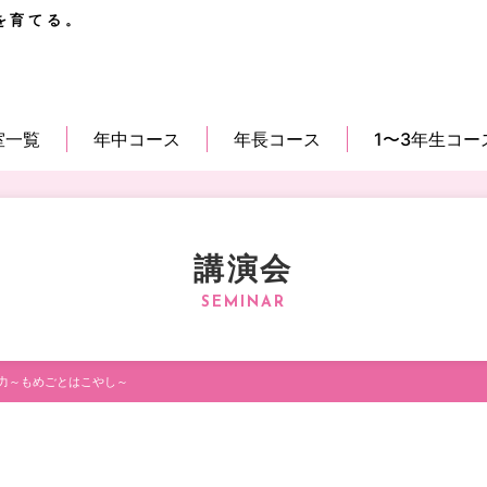
を育てる。
室一覧
年中コース
年長コース
1〜3年生コー
講演会
力～もめごとはこやし～