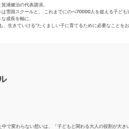
と箕浦健治の代表講演。
は雪国スクールと、 これまでにのべ70000人を超える子ど
きな成長を軸に、
も、生きていける”たくましい子に育てるために必要なことを
ル
きた中で変わらない想いは、「子どもと関わる大人の役割が大き