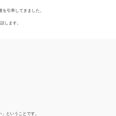
も達を引率してきました。
お話します。
い」ということです。