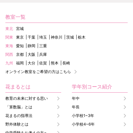
教室一覧
東北
宮城
関東
東京
千葉
埼玉
神奈川
茨城
栃木
東海
愛知
静岡
三重
関西
京都
大阪
兵庫
九州
福岡
大分
佐賀
熊本
長崎
オンライン教室をご希望の方はこちら
花まるとは
学年別コース紹介
教育の未来に対する思い
年中
「算数脳」とは
年長
花まるの指導法
小学校1~3年
野外体験とは
小学校4~6年
中学受験をお考えの方へ