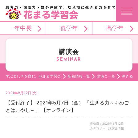
思考力・国語力・野外体験で、幼児期に生きる力を育てる。
年中長
低学年
高学年
講演会
学ぶ楽しさを育む。花まる学習会
新着情報一覧
講演会一覧
生きる力
2021年8月12日(火)
【受付終了】 2021年5月7日（金） 「生きる力～もめご
とはこやし～」 【オンライン】
投稿日：2021年8月12日
カテゴリー：講演会情報