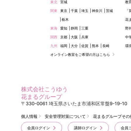
東北
宮城
教
関東
東京
千葉
埼玉
神奈川
茨城
「
栃木
花
東海
愛知
静岡
三重
野
関西
京都
大阪
兵庫
中
九州
福岡
大分
佐賀
熊本
長崎
環
オンライン教室をご希望の方はこちら
株式会社こうゆう
花まるグループ
〒330-0061 埼玉県さいたま市浦和区常盤9-19-10
個人情報
安全管理対策について
花まるグループその
会員ログイン
講師ログイン
会員