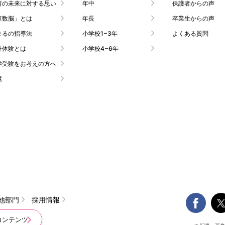
育の未来に対する思い
年中
保護者からの声
算数脳」とは
年長
卒業生からの声
まるの指導法
小学校1~3年
よくある質問
外体験とは
小学校4~6年
学受験をお考えの方へ
境

他部門
採用情報
コンテンツ