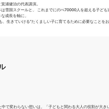
と箕浦健治の代表講演。
は雪国スクールと、 これまでにのべ70000人を超える子ど
きな成長を軸に、
も、生きていける”たくましい子に育てるために必要なことを
ル
きた中で変わらない想いは、「子どもと関わる大人の役割が大き