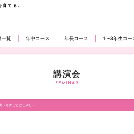
を育てる。
室一覧
年中コース
年長コース
1〜3年生コー
講演会
力～もめごとはこやし～