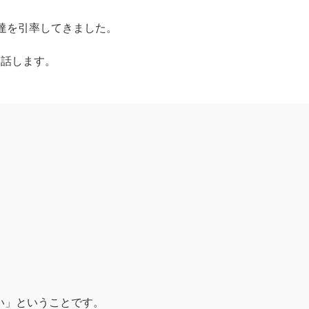
も達を引率してきました。
お話します。
い」ということです。