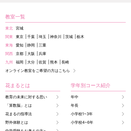
教室一覧
東北
宮城
関東
東京
千葉
埼玉
神奈川
茨城
栃木
東海
愛知
静岡
三重
関西
京都
大阪
兵庫
九州
福岡
大分
佐賀
熊本
長崎
オンライン教室をご希望の方はこちら
花まるとは
学年別コース紹介
教育の未来に対する思い
年中
「算数脳」とは
年長
花まるの指導法
小学校1~3年
野外体験とは
小学校4~6年
中学受験をお考えの方へ