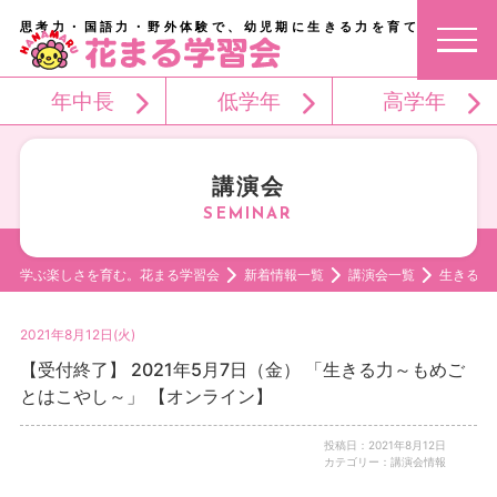
思考力・国語力・野外体験で、幼児期に生きる力を育てる。
年中長
低学年
高学年
講演会
学ぶ楽しさを育む。花まる学習会
新着情報一覧
講演会一覧
生きる力
2021年8月12日(火)
【受付終了】 2021年5月7日（金） 「生きる力～もめご
とはこやし～」 【オンライン】
投稿日：2021年8月12日
カテゴリー：講演会情報