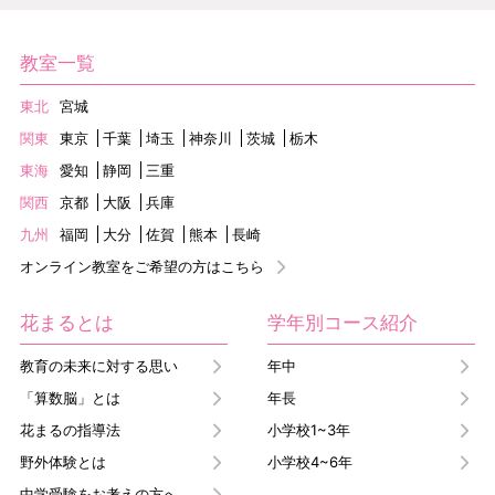
教室一覧
東北
宮城
関東
東京
千葉
埼玉
神奈川
茨城
栃木
東海
愛知
静岡
三重
関西
京都
大阪
兵庫
九州
福岡
大分
佐賀
熊本
長崎
オンライン教室をご希望の方はこちら
花まるとは
学年別コース紹介
教育の未来に対する思い
年中
「算数脳」とは
年長
花まるの指導法
小学校1~3年
野外体験とは
小学校4~6年
中学受験をお考えの方へ