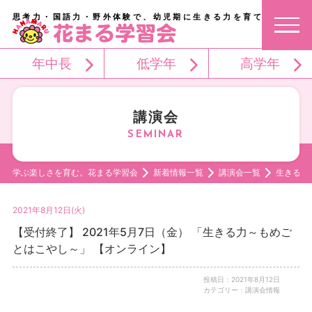
思考力・国語力・野外体験で、幼児期に生きる力を育てる。
年中長
低学年
高学年
講演会
学ぶ楽しさを育む。花まる学習会
新着情報一覧
講演会一覧
生きる力
2021年8月12日(火)
【受付終了】 2021年5月7日（金） 「生きる力～もめご
とはこやし～」 【オンライン】
投稿日：2021年8月12日
カテゴリー：講演会情報