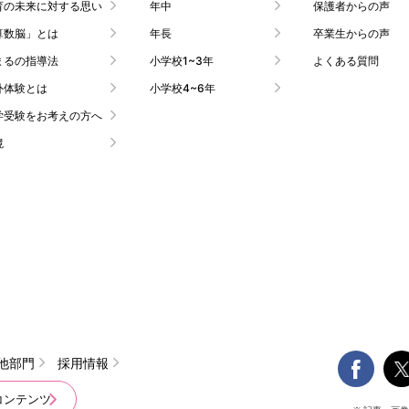
育の未来に対する思い
年中
保護者からの声
算数脳」とは
年長
卒業生からの声
まるの指導法
小学校1~3年
よくある質問
外体験とは
小学校4~6年
学受験をお考えの方へ
境

他部門
採用情報
コンテンツ