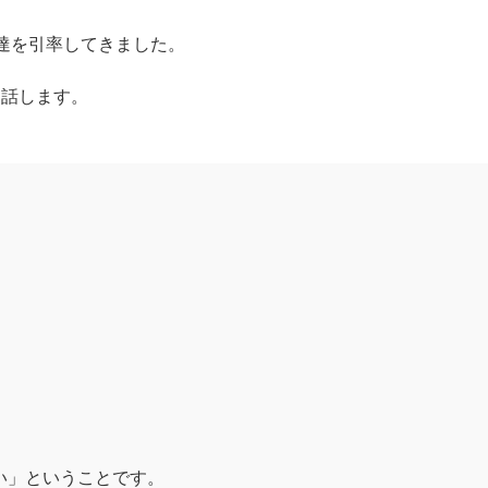
も達を引率してきました。
お話します。
い」ということです。