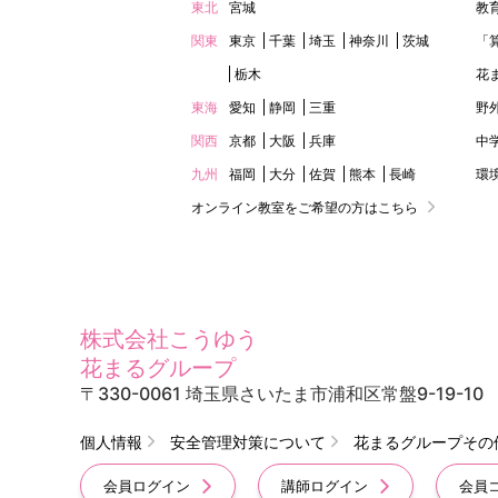
東北
宮城
教
関東
東京
千葉
埼玉
神奈川
茨城
「
栃木
花
東海
愛知
静岡
三重
野
関西
京都
大阪
兵庫
中
九州
福岡
大分
佐賀
熊本
長崎
環
オンライン教室をご希望の方はこちら
株式会社こうゆう
花まるグループ
〒330-0061 埼玉県さいたま市浦和区常盤9-19-10
個人情報
安全管理対策について
花まるグループその
会員ログイン
講師ログイン
会員