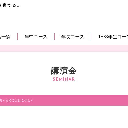
を育てる。
室一覧
年中コース
年長コース
1〜3年生コー
講演会
力～もめごとはこやし～